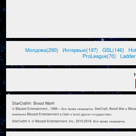
Молдова(290)
Интервью(197)
GSL(146)
Ho
ProLeague(70)
Ladder
StarCraft®: Brood War®
© Blizzard Entertainment., 1998 г. Все права защищены. StarCraft, Brood War и B
компании Blizzard Entertainment в США и (или) других государствах.
StarCraft® II. © Blizzard Entertainment, Inc., 2010-2016. Все права защищены.