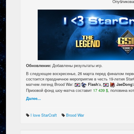
Опубликов
Обновление:
Добавлены результаты игр.
В следующее воскресенье, 26 марта перед финалом перво
состоится праздничное мероприятие в честь 19-летия StarC
матчем легенд Brood War:
Flash
'а,
JaeDong
Призовой фонд шоу-матча составит
17 439 $
, половина ко
Далее...
I love StarCraft
Brood War