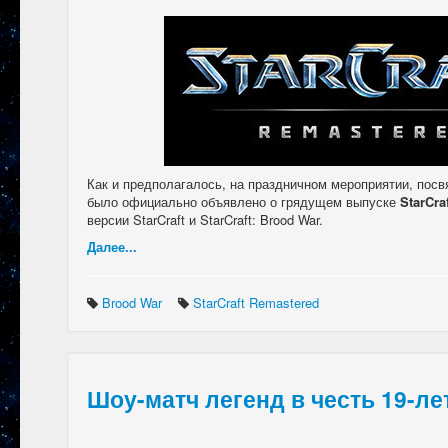
Как и предполагалось, на праздничном мероприятии, посв
было официально объявлено о грядущем выпуске
StarCra
версии StarCraft и StarCraft: Brood War.
Далее...
Brood War
StarCraft Remastered
Шоу-матч легенд в честь 19-лет