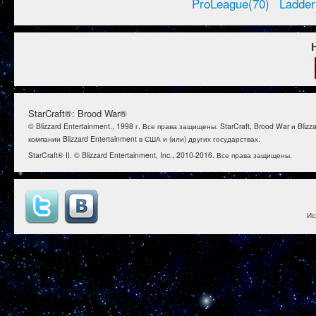
ProLeague(70)
Ladder
StarCraft®: Brood War®
© Blizzard Entertainment., 1998 г. Все права защищены. StarCraft, Brood War и B
компании Blizzard Entertainment в США и (или) других государствах.
StarCraft® II. © Blizzard Entertainment, Inc., 2010-2016. Все права защищены.
Ис