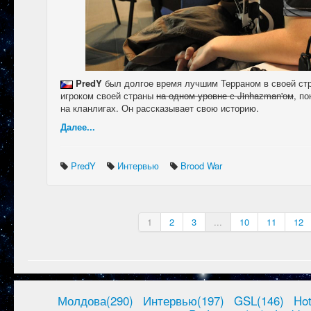
PredY
был долгое время лучшим Терраном в своей ст
игроком своей страны
на одном уровне с Jinhazman'ом
, п
на кланлигах. Он рассказывает свою историю.
Далее...
PredY
Интервью
Brood War
1
2
3
...
10
11
12
Молдова(290)
Интервью(197)
GSL(146)
Ho