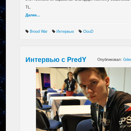
TL.
Далее...
Brood War
Интервью
ClouD
Интервью с PredY
Опубликовал:
Gden