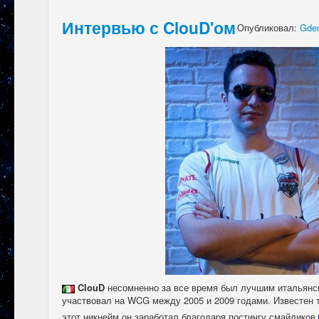
Интервью с ClouD'ом
Опубликовал:
Gden
ClouD
несомненно за все время был лучшим итальянс
участвовал на WCG между 2005 и 2009 годами. Известен т
этот никнейм он заработал благодаря постингу смайликов