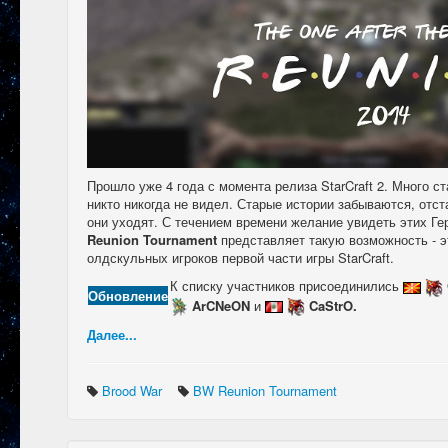
Прошло уже 4 года с момента релиза StarCraft 2. Много с
никто никогда не видел. Старые истории забываются, отст
они уходят. С течением времени желание увидеть этих Ге
Reunion Tournament
представляет такую возможность - э
олдскульных игроков первой части игры StarCraft.
К списку участников присоединились
Обновление
ArCNeON
и
CaStrO.
Далее...
Brood War
BW Reunion Tournament