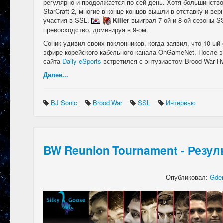
регулярно и продолжается по сей день. Хотя большинство
StarCraft 2, многие в конце концов вышли в отставку и ве
участия в SSL.
Killer
выиграл 7-ой и 8-ой сезоны S
превосходство, доминируя в 9-ом.
Соник удивил своих поклонников, когда заявил, что 10-ый
эфире корейского кабельного канала OnGameNet. После э
сайта
Daily eSports
встретился с энтузиастом Brood War H
Далее...
BJ Sonic
Brood War
SSL
Интервью
BW Reunion Tournament - Резул
Опубликовал:
Gden