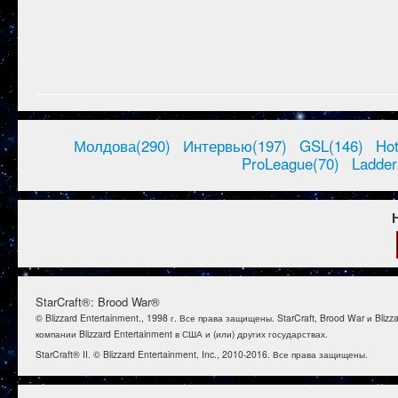
Молдова(290)
Интервью(197)
GSL(146)
Ho
ProLeague(70)
Ladder
StarCraft®: Brood War®
© Blizzard Entertainment., 1998 г. Все права защищены. StarCraft, Brood War и B
компании Blizzard Entertainment в США и (или) других государствах.
StarCraft® II. © Blizzard Entertainment, Inc., 2010-2016. Все права защищены.