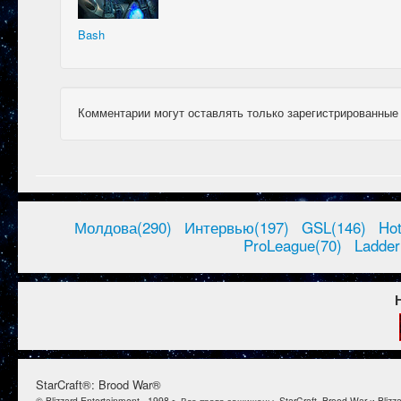
Bash
Комментарии могут оставлять только зарегистрированные
Молдова(290)
Интервью(197)
GSL(146)
Ho
ProLeague(70)
Ladder
StarCraft®: Brood War®
© Blizzard Entertainment., 1998 г. Все права защищены. StarCraft, Brood War и B