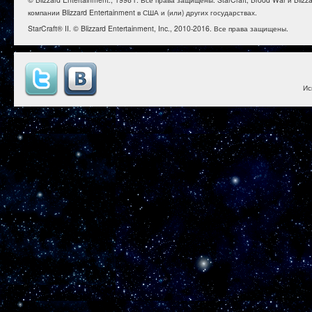
компании Blizzard Entertainment в США и (или) других государствах.
StarCraft® II. © Blizzard Entertainment, Inc., 2010-2016. Все права защищены.
Ис