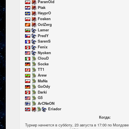
ParanOid
Ptak
HayprO
Fosken
OctZerg
Lamer
PredY
SarenS
Fenix
Nyoken
ClouD
Socke
TT1
Arew
MaNa
GoOdy
Darki
G5
ArCNeON
Eriador
Когда:
Турнир начнется в субботу, 23 августа в 17:00 по Молдов