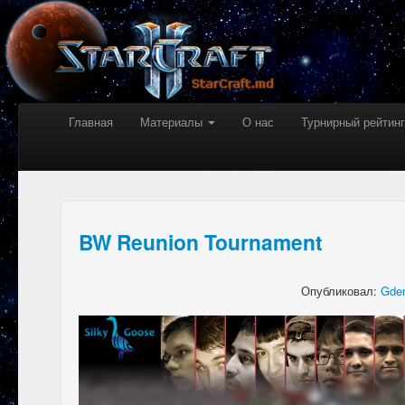
Главная
Материалы
О нас
Турнирный рейтинг
BW Reunion Tournament
Опубликовал:
Gden