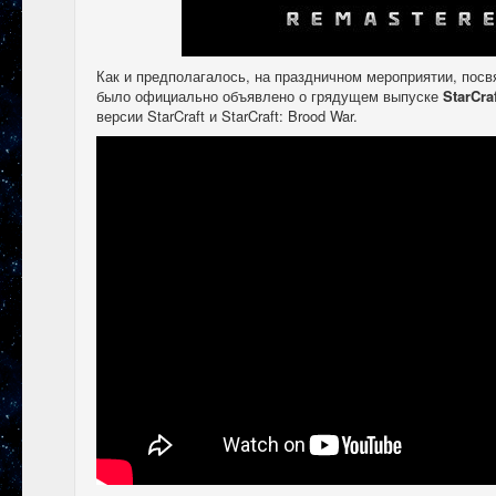
Как и предполагалось, на праздничном мероприятии, посв
было официально объявлено о грядущем выпуске
StarCra
версии StarCraft и StarCraft: Brood War.