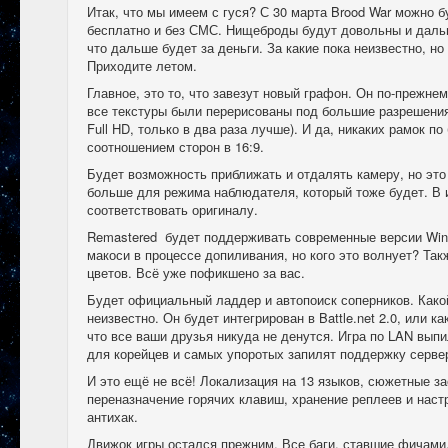
Итак, что мы имеем с гуся? С 30 марта Brood War можно б
бесплатно и без СМС. Нищеброды будут довольны и дальше
что дальше будет за деньги. За какие пока неизвестно, но
Приходите летом.
Главное, это то, что завезут новый графон. Он по-прежне
все текстуры были перерисованы под большие разрешения 
Full HD, только в два раза лучше). И да, никаких рамок по
соотношением сторон в 16:9.
Будет возможность приближать и отдалять камеру, но это
больше для режима наблюдателя, который тоже будет. В 
соответствовать оригиналу.
Remastered будет поддерживать современные версии Wind
макоси в процессе допиливания, но кого это волнует? Та
цветов. Всё уже пофикшено за вас.
Будет официальный ладдер и автопоиск соперников. Какой
неизвестно. Он будет интегрирован в Battle.net 2.0, или к
что все ваши друзья никуда не денутся. Игра по LAN выпи
для корейцев и самых упоротых запилят поддержку сервер
И это ещё не всё! Локализация на 13 языков, сюжетные за
переназначение горячих клавиш, хранение реплеев и наст
антихак.
Движок игры остался прежним. Все баги, ставшие фичами