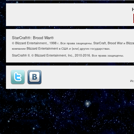
StarCraft®: Brood War®
© Blizzard Entertainment., 1998 г. Все права защищены. StarCraft, Brood War и B
компании Blizzard Entertainment в США и (или) других государствах.
StarCraft® II. © Blizzard Entertainment, Inc., 2010-2016. Все права защищены.
Ис