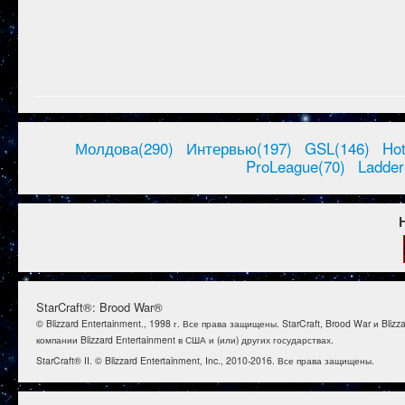
Молдова(290)
Интервью(197)
GSL(146)
Ho
ProLeague(70)
Ladder
StarCraft®: Brood War®
© Blizzard Entertainment., 1998 г. Все права защищены. StarCraft, Brood War и B
компании Blizzard Entertainment в США и (или) других государствах.
StarCraft® II. © Blizzard Entertainment, Inc., 2010-2016. Все права защищены.