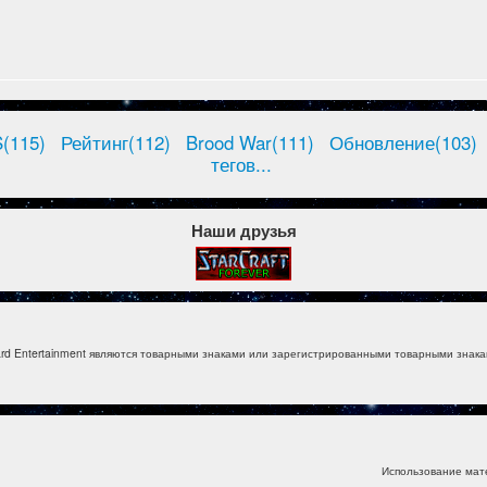
(115)
Рейтинг(112)
Brood War(111)
Обновление(103)
тегов...
Наши друзья
izzard Entertainment являются товарными знаками или зарегистрированными товарными знакам
Использование мат