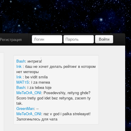
Bash
:
limboid, заходил бы в Дискорд не
пропустил бы.
Ink
:
limboid, сейчас как бы всё сообщество
в дискорде, там всегда инфа самая
актуальная
k7.Gladiator
:
yoyo
Ink
:
yoyo
Регистрация
MAT1S
:
гладиатор = бв нагибатор?
Ink
:
на 20 лей игратор
MeTeOrA_ONI
:
Быть или не быть рейтингу,
вот в чем вопрос 🤔
Bash
:
интрига!
Ink
:
баш не хочет делать рейтинг в котором
нет метеоры
Ink
:
be vidit smila
MAT1S
:
i za menea
Bash
:
i za tebea toje
MeTeOrA_ONI
:
Posedevshiy, reityng ghde?
Scoro tretiy god idet bez reitynga, zacem ty
tak.
GreenMan
:
--
MeTeOrA_ONI
:
raz v god i palka streleayet!
Залогиньтесь для чата