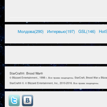
Молдова(290)
Интервью(197)
GSL(146)
HotS
StarCraft®: Brood War®
© Blizzard Entertainment., 1998 г. Все права защищены. StarCraft, Brood War и Bl
StarCraft® II. © Blizzard Entertainment, Inc., 2010-2016. Все права защищены.