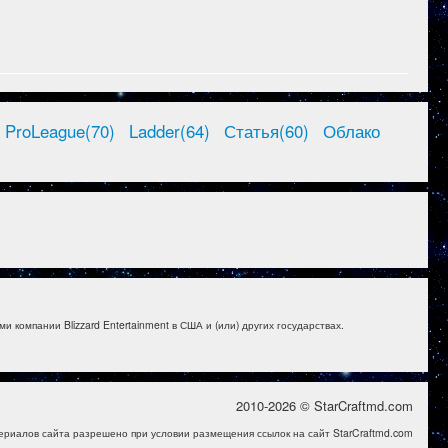
ProLeague(70)
Ladder(64)
Статья(60)
Облако
и компании Blizzard Entertainment в США и (или) других государствах.
2010-2026 © StarCraftmd.com
ериалов сайта разрешено при условии размещения ссылок на сайт StarCraftmd.com