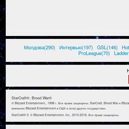
Молдова(290)
Интервью(197)
GSL(146)
Ho
ProLeague(70)
Ladder
StarCraft®: Brood War®
© Blizzard Entertainment., 1998 г. Все права защищены. StarCraft, Brood War и B
компании Blizzard Entertainment в США и (или) других государствах.
StarCraft® II. © Blizzard Entertainment, Inc., 2010-2016. Все права защищены.