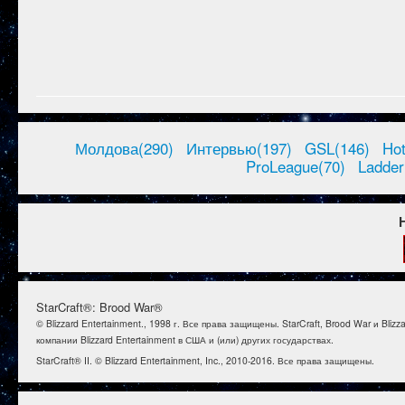
Молдова(290)
Интервью(197)
GSL(146)
Ho
ProLeague(70)
Ladder
StarCraft®: Brood War®
© Blizzard Entertainment., 1998 г. Все права защищены. StarCraft, Brood War и B
компании Blizzard Entertainment в США и (или) других государствах.
StarCraft® II. © Blizzard Entertainment, Inc., 2010-2016. Все права защищены.