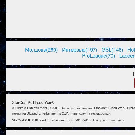
Молдова(290)
Интервью(197)
GSL(146)
Ho
ProLeague(70)
Ladder
StarCraft®: Brood War®
© Blizzard Entertainment., 1998 г. Все права защищены. StarCraft, Brood War и B
компании Blizzard Entertainment в США и (или) других государствах.
StarCraft® II. © Blizzard Entertainment, Inc., 2010-2016. Все права защищены.