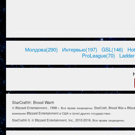
Молдова(290)
Интервью(197)
GSL(146)
Ho
ProLeague(70)
Ladder
StarCraft®: Brood War®
© Blizzard Entertainment., 1998 г. Все права защищены. StarCraft, Brood War и B
компании Blizzard Entertainment в США и (или) других государствах.
StarCraft® II. © Blizzard Entertainment, Inc., 2010-2016. Все права защищены.