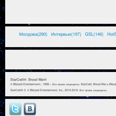
Молдова(290)
Интервью(197)
GSL(146)
HotS
StarCraft®: Brood War®
© Blizzard Entertainment., 1998 г. Все права защищены. StarCraft, Brood War и Bl
StarCraft® II. © Blizzard Entertainment, Inc., 2010-2016. Все права защищены.