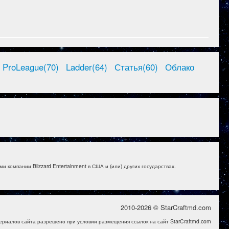
ProLeague(70)
Ladder(64)
Статья(60)
Облако
и компании Blizzard Entertainment в США и (или) других государствах.
2010-2026 © StarCraftmd.com
ериалов сайта разрешено при условии размещения ссылок на сайт StarCraftmd.com