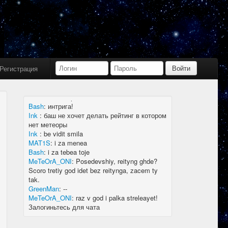
Bash
:
limboid, заходил бы в Дискорд не
пропустил бы.
Ink
:
limboid, сейчас как бы всё сообщество
в дискорде, там всегда инфа самая
актуальная
k7.Gladiator
:
yoyo
Ink
:
yoyo
Регистрация
MAT1S
:
гладиатор = бв нагибатор?
Ink
:
на 20 лей игратор
MeTeOrA_ONI
:
Быть или не быть рейтингу,
вот в чем вопрос 🤔
Bash
:
интрига!
Ink
:
баш не хочет делать рейтинг в котором
нет метеоры
Ink
:
be vidit smila
MAT1S
:
i za menea
Bash
:
i za tebea toje
MeTeOrA_ONI
:
Posedevshiy, reityng ghde?
Scoro tretiy god idet bez reitynga, zacem ty
tak.
GreenMan
:
--
MeTeOrA_ONI
:
raz v god i palka streleayet!
Залогиньтесь для чата