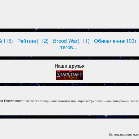
(115)
Рейтинг(112)
Brood War(111)
Обновление(103)
тегов...
Наши друзья
izzard Entertainment являются товарными знаками или зарегистрированными товарными знакам
Использование мат