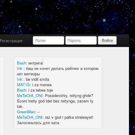
Bash
:
limboid, заходил бы в Дискорд не
пропустил бы.
Ink
:
limboid, сейчас как бы всё сообщество
в дискорде, там всегда инфа самая
актуальная
k7.Gladiator
:
yoyo
Ink
:
yoyo
Регистрация
MAT1S
:
гладиатор = бв нагибатор?
Ink
:
на 20 лей игратор
MeTeOrA_ONI
:
Быть или не быть рейтингу,
вот в чем вопрос 🤔
Bash
:
интрига!
Ink
:
баш не хочет делать рейтинг в котором
нет метеоры
Ink
:
be vidit smila
MAT1S
:
i za menea
Bash
:
i za tebea toje
MeTeOrA_ONI
:
Posedevshiy, reityng ghde?
Scoro tretiy god idet bez reitynga, zacem ty
tak.
GreenMan
:
--
MeTeOrA_ONI
:
raz v god i palka streleayet!
Залогиньтесь для чата