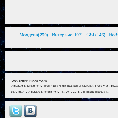
Молдова(290)
Интервью(197)
GSL(146)
HotS
StarCraft®: Brood War®
© Blizzard Entertainment., 1998 г. Все права защищены. StarCraft, Brood War и Bl
StarCraft® II. © Blizzard Entertainment, Inc., 2010-2016. Все права защищены.