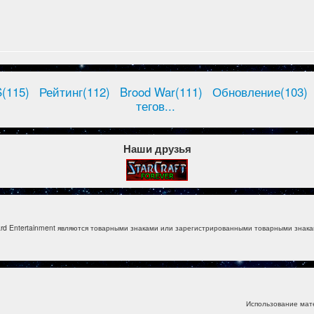
(115)
Рейтинг(112)
Brood War(111)
Обновление(103)
тегов...
Наши друзья
izzard Entertainment являются товарными знаками или зарегистрированными товарными знакам
Использование мат