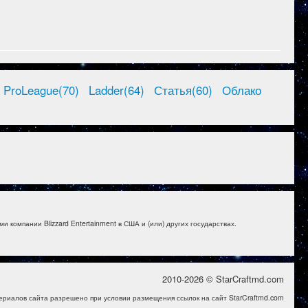
ProLeague(70)
Ladder(64)
Статья(60)
Облако
и компании Blizzard Entertainment в США и (или) других государствах.
2010-2026 © StarCraftmd.com
ериалов сайта разрешено при условии размещения ссылок на сайт StarCraftmd.com