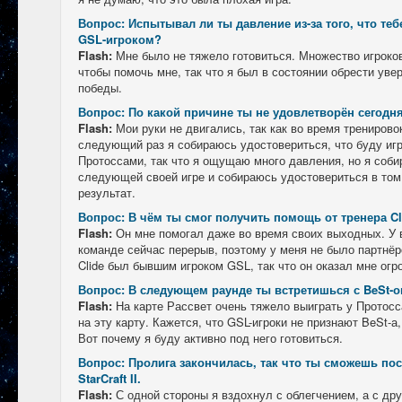
Вопрос: Испытывал ли ты давление из-за того, что теб
GSL-игроком?
Flash:
Мне было не тяжело готовиться. Множество игроко
чтобы помочь мне, так что я был в состоянии обрести ув
победы.
Вопрос: По какой причине ты не удовлетворён сегодн
Flash:
Мои руки не двигались, так как во время тренирово
следующий раз я собираюсь удостовериться, что буду игр
Протоссами, так что я ощущаю много давления, но я соби
следующей своей игре и собираюсь удостовериться в том
результат.
Вопрос: В чём ты смог получить помощь от тренера Cl
Flash:
Он мне помогал даже во время своих выходных. У 
команде сейчас перерыв, поэтому у меня не было партнёр
Clide был бывшим игроком GSL, так что он оказал мне ог
Вопрос: В следующем раунде ты встретишься с BeSt-о
Flash:
На карте Рассвет очень тяжело выиграть у Протос
на эту карту. Кажется, что GSL-игроки не признают BeSt-а,
Вот почему я буду активно под него готовиться.
Вопрос: Пролига закончилась, так что ты сможешь по
StarCraft II.
Flash:
С одной стороны я вздохнул с облегчением, а с дру