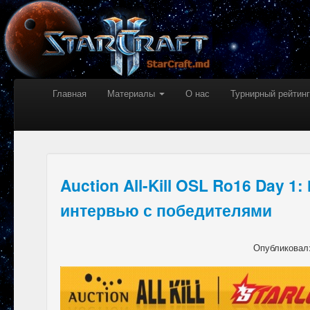
Главная
Материалы
О нас
Турнирный рейтинг
Auction All-Kill OSL Ro16 Day 1
интервью с победителями
Опубликовал