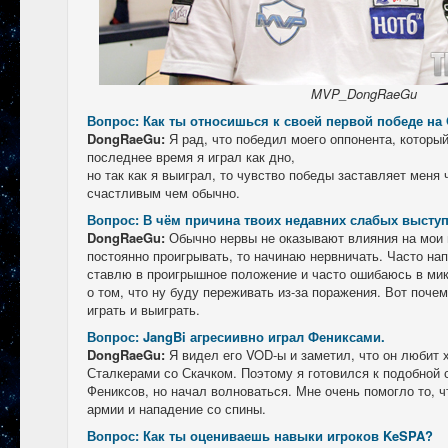
MVP_DongRaeGu
Вопрос: Как ты относишься к своей первой победе на
DongRaeGu:
Я рад, что победил моего оппонента, которы
последнее время я играл как дно,
но так как я выиграл, то чувство победы заставляет меня
счастливым чем обычно.
Вопрос: В чём причина твоих недавних слабых высту
DongRaeGu:
Обычно нервы не оказывают влияния на мои и
постоянно проигрывать, то начинаю нервничать. Часто на
ставлю в проигрышное положение и часто ошибаюсь в мик
о том, что ну буду переживать из-за поражения. Вот почем
играть и выиграть.
Вопрос: JangBi агресиивно играл Фениксами.
DongRaeGu:
Я видел его VOD-ы и заметил, что он любит 
Сталкерами со Скачком. Поэтому я готовился к подобной с
Фениксов, но начал волноваться. Мне очень помогло то, 
армии и нападение со спины.
Вопрос: Как ты оцениваешь навыки игроков KeSPA?