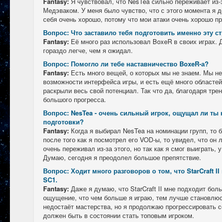
Fantasy:
Я чувствовал, что NesTea сильно переживает из-
Медэваком. У меня было чувство, что с этого момента я 
себя очень хорошо, потому что мои атаки очень хорошо п
Вопрос: Что заставило тебя подготовить именно эту с
Fantasy:
Её много раз использовал BoxeR в своих играх. 
гораздо легче, чем я ожидал.
Вопрос: Помогло ли тебе наставничество BoxeR-а?
Fantasy:
Есть много вещей, о которых мы не знаем. Мы н
возможности интерфейса игры, и есть ещё много областей
раскрыли весь свой потенциал. Так что да, благодаря тр
большого прогресса.
Вопрос: NesTea - очень сильный игрок, ощущал ли ты 
подготовки?
Fantasy:
Когда я выбирал NesTea на номинации групп, то 
после того как я посмотрел его VOD-ы, то увидел, что он
очень переживал из-за этого, но так как я смог выиграть, 
Думаю, сегодня я преодолел большое препятствие.
Вопрос: Ходит много разговоров о том, что StarCraft I
SC1.
Fantasy:
Даже я думаю, что StarCraft II мне подходит бол
ощущение, что чем больше я играю, тем лучше становлюс
недостаёт мастерства, но я продолжаю прогрессировать с
должен быть в состоянии стать топовым игроком.