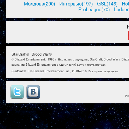
Молдова(290)
Интервью(197)
GSL(146)
Ho
ProLeague(70)
Ladder
StarCraft®: Brood War®
© Blizzard Entertainment., 1998 г. Все права защищены. StarCraft, Brood War и B
компании Blizzard Entertainment в США и (или) других государствах.
StarCraft® II. © Blizzard Entertainment, Inc., 2010-2016. Все права защищены.
Ис