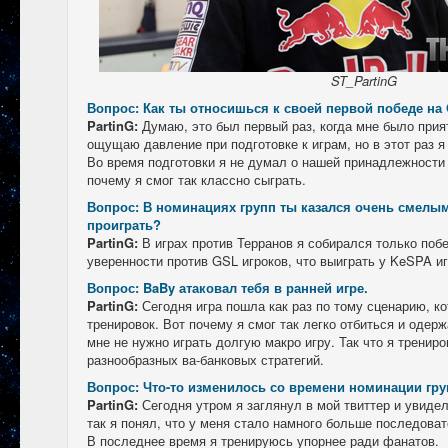
ST_PartinG
Вопрос: Как ты относишься к своей первой победе на
PartinG:
Думаю, это был первый раз, когда мне было прия
ощущаю давление при подготовке к играм, но в этот раз я
Во время подготовки я не думал о нашей принадлежности
почему я смог так классно сыграть.
Вопрос: В номинациях групп ты казался очень смелым
проиграть?
PartinG:
В играх против Терранов я собирался только поб
уверенности против GSL игроков, что выиграть у KeSPA иг
Вопрос: BaBy атаковал тебя в ранней игре.
PartinG:
Сегодня игра пошла как раз по тому сценарию, к
тренировок. Вот почему я смог так легко отбиться и одерж
мне не нужно играть долгую макро игру. Так что я тренир
разнообразных ва-банковых стратегий.
Вопрос: Что-то изменилось со времени номинации гр
PartinG:
Сегодня утром я заглянул в мой твиттер и увиде
так я понял, что у меня стало намного больше последова
В последнее время я тренируюсь упорнее ради фанатов.