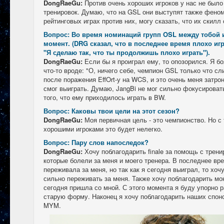
DongRaeGu:
Против очень хороших игроков у нас не был
тренировок. Думаю, что на GSL они выступят также фено
рейтинговых играх против них, могу сказать, что их скилл
Вопрос: Во время номинаций групп OSL между тобой 
момент. (DRG сказал, что в последнее время плохо игра
"Я сделаю так, что ты продолжишь плохо играть").
DongRaeGu:
Если бы я проиграл ему, то опозорился. Я б
что-то вроде: "О, ничего себе, чемпион GSL только что сл
после поражения EffOrt-у на WCS, и это очень меня затрону
смог выиграть. Думаю, JangBi не мог сильно фокусироват
того, что ему приходилось играть в BW.
Вопрос: Каковы твои цели на этот сезон?
DongRaeGu:
Моя первичная цель - это чемпионство. Но с
хорошими игроками это будет нелегко.
Вопрос: Пару слов напоследок?
DongRaeGu:
Хочу поблагодарить finale за помощь с трен
которые болели за меня и моего тренера. В последнее вр
переживала за меня, но так как я сегодня выиграл, то хоч
сильно переживать за меня. Также хочу поблагодарить мою
сегодня пришла со мной. С этого момента я буду упорно р
старую форму. Наконец я хочу поблагодарить наших спонс
MYM.