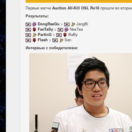
Первые матчи
Auction All-Kill OSL Ro16
прошли во вторник
Результаты:
DongRaeGu
>
JangBi
FanTaSy
>
NesTea
PartinG
>
BaBy
Flash
>
San
Интервью с победителями: