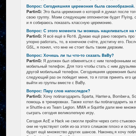
Вопрос: Сегодняшняя церемония была своеобразной.
PartinG:
Это была церемония о которой я думал после тог
свою группу. Моим следующим оппонентом будет Flying, 
и я собираюсь показать классную церемонию.
Вопрос: С этого момента ты можешь нацеливаться на
PartinG:
Я всё ещё в Ro16. Думаю ещё рано говорить про
упорно работать, то, в конечном счёте, достигну его. По
GSL, я понял, что мне не стоит быть таким дерзким.
Вопрос: Хочешь ли ты что-то сказать BaBy?
PartinG:
Я должен был обменяться с ним телефонными но
мобильный телефон. Для того чтобы стать с ним друзьям
другой мобильный телефон. Сегодняшняя церемония была 
следующий раз он победит меня, то я готов принять его 
выйти из группы вместе с BaBy.
Вопрос: Пару слов напоследок?
PartinG:
Хочу поблагодарить Sparta, Harrier-а, Bomber-а, So
помощь в тренировках. Также хотел бы поблагодарить за 
и Shuttle-а из Team Legion. MMA и Squirtle дали мне множе
сыграть сегодня великолепную игру.
Сегодня AcE и Hack не смогли пройти через сито стыковоч
они не чувствуют себя из-за этого слишком плохо и остану
будет ещё множество других шансов. Наконец я хочу поб