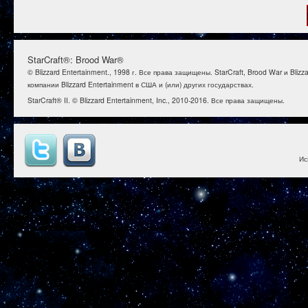
StarCraft®: Brood War®
© Blizzard Entertainment., 1998 г. Все права защищены. StarCraft, Brood War и B
компании Blizzard Entertainment в США и (или) других государствах.
StarCraft® II. © Blizzard Entertainment, Inc., 2010-2016. Все права защищены.
Ис