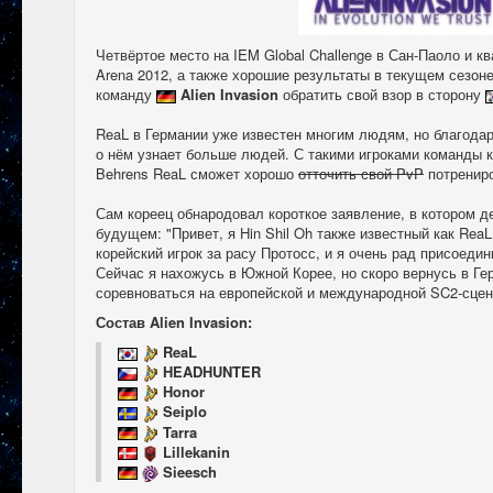
Четвёртое место на IEM Global Challenge в Сан-Паоло и
Arena 2012, а также хорошие результаты в текущем сезон
команду
Alien Invasion
обратить свой взор в сторону
ReaL в Германии уже известен многим людям, но благода
о нём узнает больше людей. С такими игроками команды 
Behrens ReaL сможет хорошо
отточить свой PvP
потрениро
Сам кореец обнародовал короткое заявление, в котором 
будущем: "Привет, я Hin Shil Oh также известный как Rea
корейский игрок за расу Протосс, и я очень рад присоедини
Сейчас я нахожусь в Южной Корее, но скоро вернусь в Ге
соревноваться на европейской и международной SC2-сцен
Состав Alien Invasion:
ReaL
HEADHUNTER
Honor
Seiplo
Tarra
Lillekanin
Sieesch