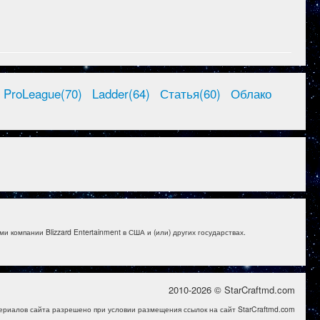
ProLeague(70)
Ladder(64)
Статья(60)
Облако
и компании Blizzard Entertainment в США и (или) других государствах.
2010-2026 © StarCraftmd.com
ериалов сайта разрешено при условии размещения ссылок на сайт StarCraftmd.com