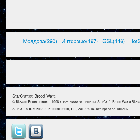
Молдова(290)
Интервью(197)
GSL(146)
HotS
StarCraft®: Brood War®
© Blizzard Entertainment., 1998 г. Все права защищены. StarCraft, Brood War и Bl
StarCraft® II. © Blizzard Entertainment, Inc., 2010-2016. Все права защищены.