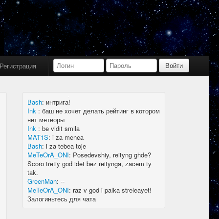
Bash
:
limboid, заходил бы в Дискорд не
пропустил бы.
Ink
:
limboid, сейчас как бы всё сообщество
в дискорде, там всегда инфа самая
актуальная
k7.Gladiator
:
yoyo
Ink
:
yoyo
Регистрация
MAT1S
:
гладиатор = бв нагибатор?
Ink
:
на 20 лей игратор
MeTeOrA_ONI
:
Быть или не быть рейтингу,
вот в чем вопрос 🤔
Bash
:
интрига!
Ink
:
баш не хочет делать рейтинг в котором
нет метеоры
Ink
:
be vidit smila
MAT1S
:
i za menea
Bash
:
i za tebea toje
MeTeOrA_ONI
:
Posedevshiy, reityng ghde?
Scoro tretiy god idet bez reitynga, zacem ty
tak.
GreenMan
:
--
MeTeOrA_ONI
:
raz v god i palka streleayet!
Залогиньтесь для чата