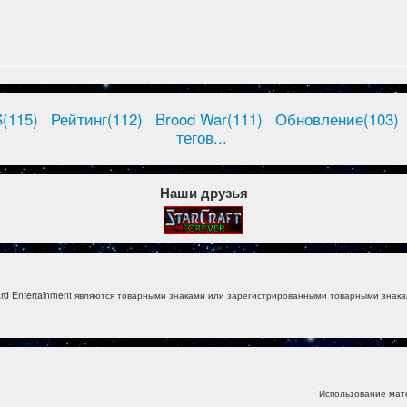
(115)
Рейтинг(112)
Brood War(111)
Обновление(103)
тегов...
Наши друзья
izzard Entertainment являются товарными знаками или зарегистрированными товарными знакам
Использование мат