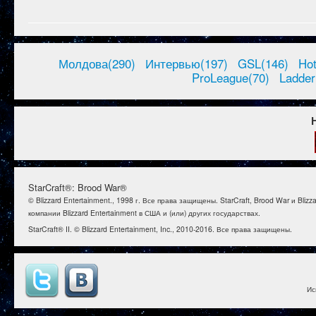
Молдова(290)
Интервью(197)
GSL(146)
Ho
ProLeague(70)
Ladder
StarCraft®: Brood War®
© Blizzard Entertainment., 1998 г. Все права защищены. StarCraft, Brood War и B
компании Blizzard Entertainment в США и (или) других государствах.
StarCraft® II. © Blizzard Entertainment, Inc., 2010-2016. Все права защищены.
Ис