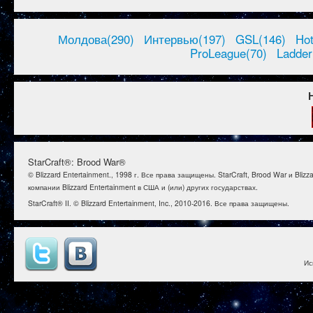
Молдова(290)
Интервью(197)
GSL(146)
Ho
ProLeague(70)
Ladder
StarCraft®: Brood War®
© Blizzard Entertainment., 1998 г. Все права защищены. StarCraft, Brood War и B
компании Blizzard Entertainment в США и (или) других государствах.
StarCraft® II. © Blizzard Entertainment, Inc., 2010-2016. Все права защищены.
Ис