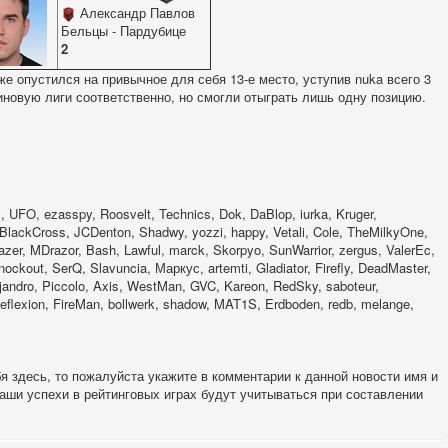
Александр Павлов
Бельцы - Пардубице
2
 же опустился на привычное для себя 13-е место, уступив nuka всего 3
иновую лиги соответственно, но смогли отыграть лишь одну позицию.
 UFO, ezasspy, Roosvelt, Technics, Dok, DaBlop, iurka, Kruger,
lackCross, JCDenton, Shadwy, yozzi, happy, Vetali, Cole, TheMilkyOne,
er, MDrazor, Bash, Lawful, marck, Skorpyo, SunWarrior, zergus, ValerEc,
ckout, SerQ, Slavuncia, Маркус, artemti, Gladiator, Firefly, DeadMaster,
ejandro, Piccolo, Axis, WestMan, GVC, Kareon, RedSky, saboteur,
eflexion, FireMan, bollwerk, shadow, MAT1S, Erdboden, redb, melange,
я здесь, то пожалуйста укажите в комментарии к данной новости имя и
 ваши успехи в рейтинговых играх будут учитываться при составлении