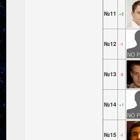
№11
+2
№12
-1
№13
-3
№14
+1
№15
-1