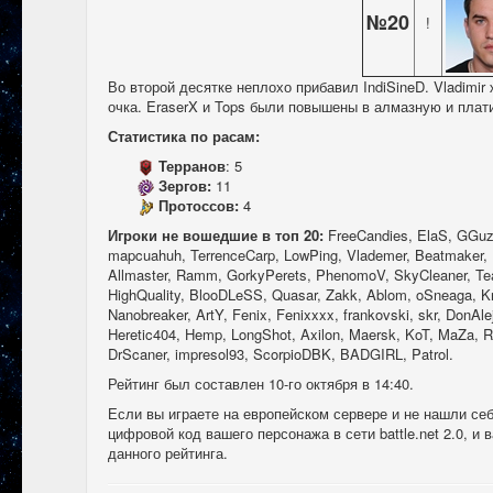
№20
!
Во второй десятке неплохо прибавил IndiSineD. Vladimir
очка. EraserX и Tops были повышены в алмазную и плат
Статистика по расам:
Терранов
: 5
Зергов:
11
Протоссов:
4
Игроки не вошедшие в топ 20:
FreeCandies, ElaS, GGuz,
mapcuahuh, TerrenceCarp, LowPing, Vlademer, Beatmaker, B
Allmaster, Ramm, GorkyPerets, PhenomoV, SkyCleaner, Teaz
HighQuality, BlooDLeSS, Quasar, Zakk, Ablom, oSneaga, Kno
Nanobreaker, ArtY, Fenix, Fenixxxx, frankovski, skr, DonAl
Heretic404, Hemp, LongShot, Axilon, Maersk, KoT, MaZa, R
DrScaner, impresol93, ScorpioDBK, BADGIRL, Patrol.
Рейтинг был составлен 10-го октября в 14:40.
Если вы играете на европейском сервере и не нашли себ
цифровой код вашего персонажа в сети battle.net 2.0, и
данного рейтинга.