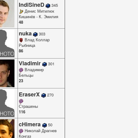
IndiSineD
345
Денис Митилюк
Кишинёв - К. Эмилия
48
nuka
303
Влад Коллар
Рыбница
86
Vladimir
301
Владимир
Бельцы
23
EraserX
270
Страшены
116
cHimera
50
Николай Драгнев
Конгаз