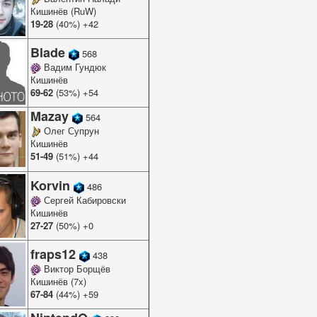
Кишинёв (RuW)
19-28
(40%) +42
Blade
568
Вадим Гундюк
Кишинёв
69-62
(53%) +54
Mazay
564
Олег Супрун
Кишинёв
51-49
(51%) +44
Korvin
486
Сергей Кабировски
Кишинёв
27-27
(50%) +0
fraps12
438
Виктор Борщёв
Кишинёв (7x)
67-84
(44%) +59