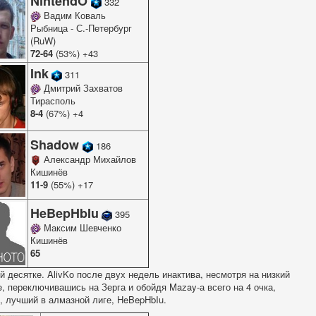
NintendO
332
Вадим Коваль
Рыбница - С.-Петербург
(RuW)
72-64
(53%) +43
Ink
311
Дмитрий Захватов
Тирасполь
8-4
(67%) +4
Shadow
186
Александр Михайлов
Кишинёв
11-9
(55%) +17
HeBepHbIu
395
Максим Шевченко
Кишинёв
65
 десятке. AlivKo после двух недель инактива, несмотря на низкий
e, переключивашись на Зерга и обойдя Mazay-а всего на 4 очка,
, лучший в алмазной лиге, HeBepHbIu.