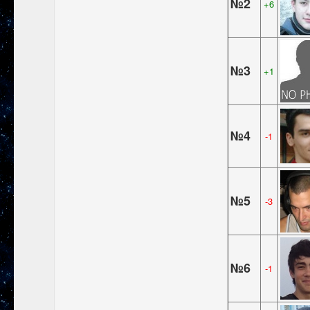
№2
+6
№3
+1
№4
-1
№5
-3
№6
-1