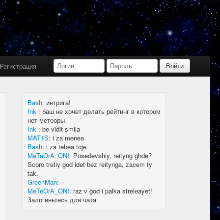
Bash
:
limboid, заходил бы в Дискорд не
пропустил бы.
Ink
:
limboid, сейчас как бы всё сообщество
в дискорде, там всегда инфа самая
актуальная
k7.Gladiator
:
yoyo
Ink
:
yoyo
Регистрация
MAT1S
:
гладиатор = бв нагибатор?
Ink
:
на 20 лей игратор
MeTeOrA_ONI
:
Быть или не быть рейтингу,
вот в чем вопрос 🤔
Bash
:
интрига!
Ink
:
баш не хочет делать рейтинг в котором
нет метеоры
Ink
:
be vidit smila
MAT1S
:
i za menea
Bash
:
i za tebea toje
MeTeOrA_ONI
:
Posedevshiy, reityng ghde?
Scoro tretiy god idet bez reitynga, zacem ty
tak.
GreenMan
:
--
MeTeOrA_ONI
:
raz v god i palka streleayet!
Залогиньтесь для чата