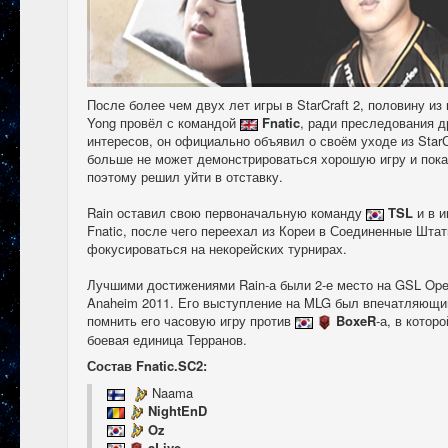
После более чем двух лет игры в StarCraft 2, половину из
Yong провёл с командой
Fnatic
, ради преследования д
интересов, он официально объявил о своём уходе из StarСr
больше не может демонстрироваться хорошую игру и пока
поэтому решил уйти в отставку.
Rain оставил свою первоначальную команду
TSL
и в и
Fnatic, после чего переехал из Кореи в Соединенные Шта
фокусироваться на некорейских турнирах.
Лучшими достижениями Rain-а были 2-е место на GSL Ope
Anaheim 2011. Его выступление на MLG был впечатляющим
помнить его часовую игру против
BoxeR
-а, в котор
боевая единица Терранов.
Состав Fnatic.SC2:
Naama
NightEnD
Oz
aLive