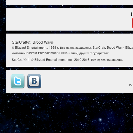
StarCraft®: Brood War®
© Blizzard Entertainment., 1998 г. Все права защищены. StarCraft, Brood War и B
компании Blizzard Entertainment в США и (или) других государствах.
StarCraft® II. © Blizzard Entertainment, Inc., 2010-2016. Все права защищены.
Ис