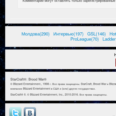
Комментарии могут оставлять только зарегистрированные
Молдова(290)
Интервью(197)
GSL(146)
Ho
ProLeague(70)
Ladder
StarCraft®: Brood War®
© Blizzard Entertainment., 1998 г. Все права защищены. StarCraft, Brood War и B
компании Blizzard Entertainment в США и (или) других государствах.
StarCraft® II. © Blizzard Entertainment, Inc., 2010-2016. Все права защищены.