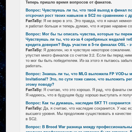
Теперь пришло время вопросов от фанатов.
Вопрос: Чувствуешь ли ты, что твой выход в финал п
отсрочил рост твоих навыков в SC2 по сравнению с 
FanTaSy:
Я не верю в это. Это правда, что я начал немног
я работал больше и теперь думаю, что я играю наравне с
Вопрос: Мог бы ты описать чувства, которые ты пер
Чувствуешь ли ты, что из-за 4 серебряных медалей те
кредита доверия? Ведь участие в 5-ти финалах OSL - 
FanTaSy:
Я доволен, но я чувствую некоторое сожаление. 
упустил много финалов со счетом 3:2. Если бы перед ним
то мог бы быть победителем. Из-за этого я пытаюсь забы
работать.
Вопрос: Знаешь ли ты, что MLG выложила FP VOD-ы мн
Invitational? Это, по сути тоже самое, что выложить р
этому поводу?
FanTaSy:
Я считаю, что это хорошо. Я рад, что фанаты см
Я надеюсь, что в будущем буду хорошо выступать и полу
Вопрос: Как ты думаешь, наследие SKT T1 сохранится
FanTaSy:
Да, я считаю, что наследие сохранится. У нас ес
высшего уровня. Мы продолжим существовать в качестве
в SC2.
Вопрос: В Brood War разница между профессиональны
средним профессиональным игроком была огромна. В St