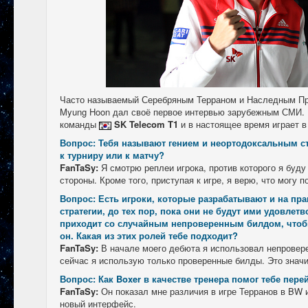
Часто называемый Серебряным Терраном и Наследным П
Myung Hoon дал своё первое интервью зарубежным СМИ. 
команды
SK Telecom T1
и в настоящее время играет в
Вопрос: Тебя называют гением и неортодоксальным с
к турниру или к матчу?
FanTaSy:
Я смотрю реплеи игрока, против которого я буду
стороны. Кроме того, приступая к игре, я верю, что могу 
Вопрос: Есть игроки, которые разрабатывают и на пр
стратегии, до тех пор, пока они не будут ими удовлетво
приходит со случайным непроверенным билдом, чтобы
он. Какая из этих ролей тебе подходит?
FanTaSy:
В начале моего дебюта я использовал непровер
сейчас я использую только проверенные билды. Это знач
Вопрос: Как Boxer в качестве тренера помог тебе перейт
FanTaSy:
Он показал мне различия в игре Терранов в BW 
новый интерфейс.