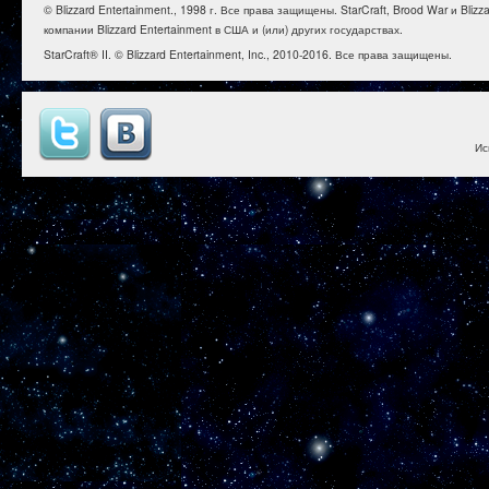
© Blizzard Entertainment., 1998 г. Все права защищены. StarCraft, Brood War и B
компании Blizzard Entertainment в США и (или) других государствах.
StarCraft® II. © Blizzard Entertainment, Inc., 2010-2016. Все права защищены.
Ис