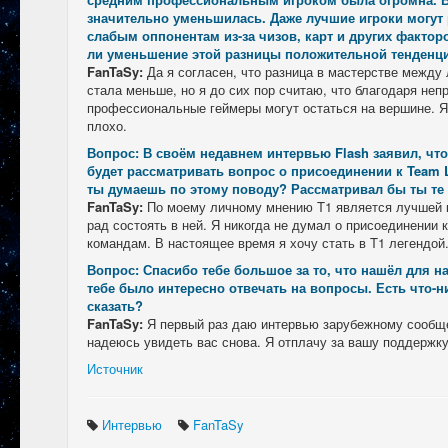
значительно уменьшилась. Даже лучшие игроки могут 
слабым оппонентам из-за чизов, карт и других фактор
ли уменьшение этой разницы положительной тенденц
FanTaSy:
Да я согласен, что разница в мастерстве между
стала меньше, но я до сих пор считаю, что благодаря не
профессиональные геймеры могут остаться на вершине. Я
плохо.
Вопрос: В своём недавнем интервью Flash заявил, что
будет рассматривать вопрос о присоединении к Team Li
ты думаешь по этому поводу? Рассматривал бы ты те
FanTaSy:
По моему личному мнению T1 является лучшей к
рад состоять в ней. Я никогда не думал о присоединении
командам. В настоящее время я хочу стать в T1 легендой
Вопрос: Спасибо тебе большое за то, что нашёл для на
тебе было интересно отвечать на вопросы. Есть что-н
сказать?
FanTaSy:
Я первый раз даю интервью зарубежному сообще
надеюсь увидеть вас снова. Я отплачу за вашу поддержк
Источник
Интервью
FanTaSy