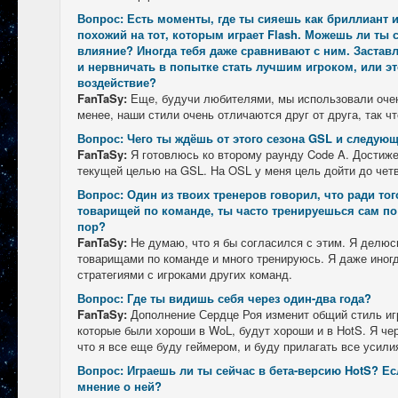
Вопрос: Есть моменты, где ты сияешь как бриллиант 
похожий на тот, которым играет Flash. Можешь ли ты с
влияние? Иногда тебя даже сравнивают с ним. Заставл
и нервничать в попытке стать лучшим игроком, или э
воздействие?
FanTaSy:
Еще, будучи любителями, мы использовали очен
менее, наши стили очень отличаются друг от друга, так чт
Вопрос: Чего ты ждёшь от этого сезона GSL и следую
FanTaSy:
Я готовлюсь ко второму раунду Code A. Достиж
текущей целью на GSL. На OSL у меня цель дойти до чет
Вопрос: Один из твоих тренеров говорил, что ради то
товарищей по команде, ты часто тренируешься сам по 
пор?
FanTaSy:
Не думаю, что я бы согласился с этим. Я делюс
товарищами по команде и много тренируюсь. Я даже иног
стратегиями с игроками других команд.
Вопрос: Где ты видишь себя через один-два года?
FanTaSy:
Дополнение Сердце Роя изменит общий стиль игр
которые были хороши в WoL, будут хороши и в HotS. Я че
что я все еще буду геймером, и буду прилагать все усили
Вопрос: Играешь ли ты сейчас в бета-версию HotS? Есл
мнение о ней?