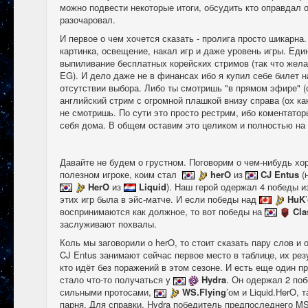
можно подвести некоторые итоги, обсудить кто оправдал о
разочаровал.
И первое о чем хочется сказать - пролига просто шикарна
картинка, освещение, накал игр и даже уровень игры. Еди
выпиливание бесплатных корейских стримов (так что жела
EG). И дело даже не в финансах ибо я купил себе билет н
отсутствии выбора. Либо ты смотришь "в прямом эфире" (с
английский стрим с огромной плашкой внизу справа (ох ка
не смотришь. По сути это просто рестрим, ибо коментатор
себя дома. В общем оставим это целиком и полностью на
Давайте не будем о грустном. Поговорим о чем-нибудь хо
полезном игроке, коим стал
herO
из
CJ Entus
(н
HerO
из
Liquid
). Наш герой одержал 4 победы и
этих игр была в эйс-матче. И если победы над
HuK
воспринимаются как должное, то вот победы на
Cla
заслуживают похвалы.
Коль мы заговорили о herO, то стоит сказать пару слов и
CJ Entus занимают сейчас первое место в таблице, их рез
кто идёт без поражений в этом сезоне. И есть еще один п
стало что-то получаться у
Hydra
. Он одержал 2 по
сильными протосами,
WS.Flying
’ом и Liquid.HerO, 
парня. Для справки, Hydra победитель предпоследнего M