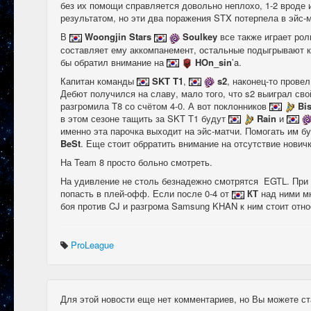
без их помощи справляется довольно неплохо, 1-2 вроде 
результатом, но эти два поражения STX потерпела в эйс-
В
Woongjin Stars
Soulkey
все также играет рол
составляет ему аккомпанемент, остальные подыгрывают ка
бы обратил внимание на
HOn_sin
’a.
Капитан команды
SKT T1
,
s2
, наконец-то прове
Дебют получился на славу, мало того, что s2 выиграл сво
разгромила T8 со счётом 4-0. А вот поклонников
Bi
в этом сезоне тащить за SKT T1 будут
Rain
и
именно эта парочка выходит на эйс-матчи. Помогать им б
BeSt
. Еще стоит обрратить внимание на отсутствие нович
На Team 8 просто больно смотреть.
На удивление не столь безнадежно смотрятся EGTL. При
попасть в плей-офф. Если после 0-4 от
КТ
над ними мн
боя против CJ и разгрома Samsung KHAN к ним стоит отно
ProLeague
Для этой новости еще нет комментариев, но Вы можете ст