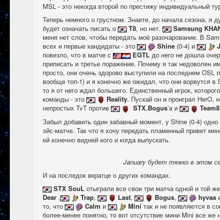
MSL - это некогда второй по престижу индивидуальный ту
Теперь немного о грустном. Знаете, до начала сезона, я д
будет означать писать о
T8
, но нет.
Samsung KHA
меня нет слов, чтобы передать моё разочарование. В Sa
всех и первые кандидаты - это
Shine
(0-4) и
повезло, что в матче c
EGTL
до него не дошла очер
приписать и третье поражение. Почему я так недоволен и
просто, они очень здорово выступили на последнем OSL п
вообще топ-1) и я конечно же ожидал, что они ворвутся в
то я от него ждал большего. Единственный игрок, которог
команды - это
Reality
. Пускай он и проиграл HerO, 
непростых TvT против
STX.Bogus
’a и
Team8
Забыл добавить один забавный момент, у Shine (0-4) одно
эйс-матче. Так что я хочу передать пламенный привет м
ей конечно видней кого и когда выпускать.
January будет тяжко в этом се
И на последок вкратце о других командах.
STX SouL
отыграли все свои три матча одной и той ж
Dear
,
Trap
,
Last
,
Bogus
,
hyvaa
и
то, что
Calm
и
Mini
так и не появляются в со
более-менее понятно, то вот отсутствие мини Mini все же