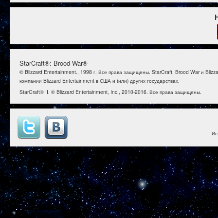
StarCraft®: Brood War®
© Blizzard Entertainment., 1998 г. Все права защищены. StarCraft, Brood War и B
компании Blizzard Entertainment в США и (или) других государствах.
StarCraft® II. © Blizzard Entertainment, Inc., 2010-2016. Все права защищены.
Ис