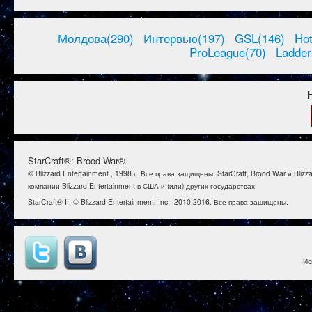
Молдова(290)
Интервью(197)
GSL(146)
Ho
ProLeague(70)
Ladder
StarCraft®: Brood War®
© Blizzard Entertainment., 1998 г. Все права защищены. StarCraft, Brood War и B
компании Blizzard Entertainment в США и (или) других государствах.
StarCraft® II. © Blizzard Entertainment, Inc., 2010-2016. Все права защищены.
Ис