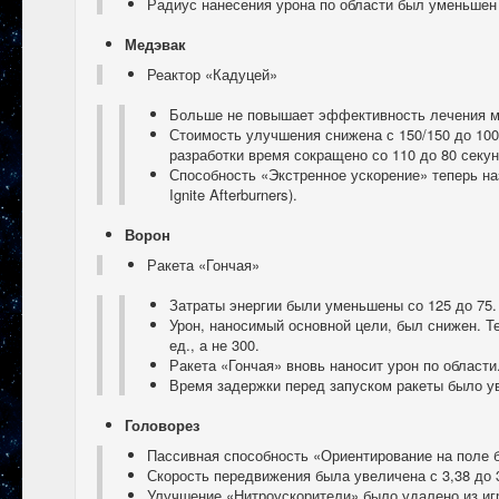
Радиус нанесения урона по области был уменьшен 
Медэвак
Реактор «Кадуцей»
Больше не повышает эффективность лечения м
Стоимость улучшения снижена с 150/150 до 100
разработки время сокращено со 110 до 80 секун
Способность «Экстренное ускорение» теперь на
Ignite Afterburners).
Ворон
Ракета «Гончая»
Затраты энергии были уменьшены со 125 до 75.
Урон, наносимый основной цели, был снижен. Т
ед., а не 300.
Ракета «Гончая» вновь наносит урон по области
Время задержки перед запуском ракеты было ув
Головорез
Пассивная способность «Ориентирование на поле б
Скорость передвижения была увеличена с 3,38 до 3
Улучшение «Нитроускорители» было удалено из иг