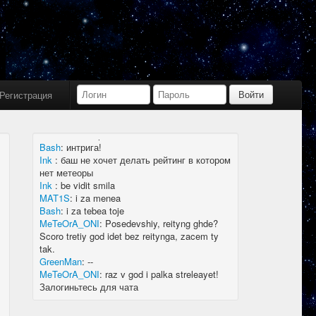
Bash
:
limboid, заходил бы в Дискорд не
пропустил бы.
Ink
:
limboid, сейчас как бы всё сообщество
в дискорде, там всегда инфа самая
актуальная
k7.Gladiator
:
yoyo
Ink
:
yoyo
Регистрация
MAT1S
:
гладиатор = бв нагибатор?
Ink
:
на 20 лей игратор
MeTeOrA_ONI
:
Быть или не быть рейтингу,
вот в чем вопрос 🤔
Bash
:
интрига!
Ink
:
баш не хочет делать рейтинг в котором
нет метеоры
Ink
:
be vidit smila
MAT1S
:
i za menea
Bash
:
i za tebea toje
MeTeOrA_ONI
:
Posedevshiy, reityng ghde?
Scoro tretiy god idet bez reitynga, zacem ty
tak.
GreenMan
:
--
MeTeOrA_ONI
:
raz v god i palka streleayet!
Залогиньтесь для чата