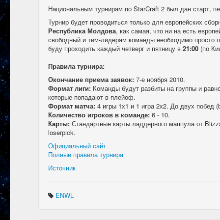
Национальным турнирам по StarCraft 2 был дан старт, пе
Турнир будет проводиться только для европейских сбор
Республика Молдова
, как самая, что ни на есть европ
свободный и тим-лидерам команды необходимо просто 
буду проходить каждый четверг и пятницу в
21:00
(по Ки
Правила турнира:
Окончание приема заявок:
7-е ноября 2010.
Формат лиги:
Команды будут разбиты на группы и равн
которые попадают в плейоф.
Формат матча:
4 игры 1х1 и 1 игра 2х2. До двух побед (
Количество игроков в команде:
6 - 10.
Карты:
Стандартные карты ладдерного маппула от Blizz
loserpick.
Официальный сайт
Полные правила турнира
Источник
ENWL