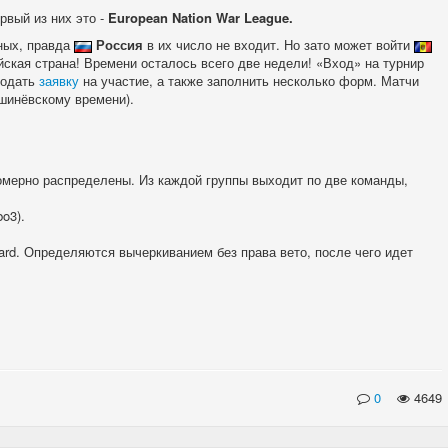
рвый из них это -
European Nation War League.
ных, правда
Россия
в их число не входит. Но зато может войти
ейская страна! Времени осталось всего две недели! «Вход» на турнир
подать
заявку
на участие, а также заполнить несколько форм. Матчи
шинёвскому времени).
омерно распределены. Из каждой группы выходит по две команды,
bo3).
ard. Определяются вычеркиванием без права вето, после чего идет
0
4649