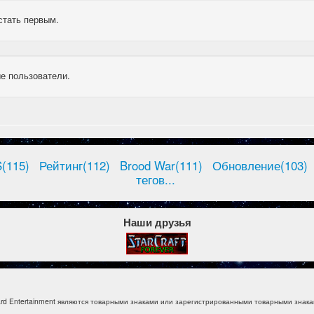
стать первым.
е пользователи.
(115)
Рейтинг(112)
Brood War(111)
Обновление(103)
тегов...
Наши друзья
izzard Entertainment являются товарными знаками или зарегистрированными товарными знакам