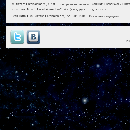
© Blizzard Entertainment., 1998 г. Все права защищены. StarCraft, Brood War и B
компании Blizzard Entertainment в США и (или) других государствах.
StarCraft® II. © Blizzard Entertainment, Inc., 2010-2016. Все права защищены.
Ис