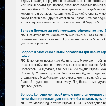
к дому команды определенно сказалось на количестве мои
мой новый режим тренировок, оказывает влияние на мои в
смог пройти в Ro16, но во время тренировок он действите
хорош, что я остаюсь позади него. С другой стороны, у м
побед против всех других игроков за Зергов. Это последний
что я хочу закончить его на хорошей ноте. Я буду работат
Вопрос: Помогло ли тебе последнее обновление игры
MC:
Несмотря на то, Заразитель был изменен, это такой 
должны жаловаться на него. ByuL очень хорош в боях, а Cu
уже нашел решение.
Вопрос: В этом сезоне были добавлены три новых кар
себя?
MC:
В целом от новых карт болят глаза. Я желаю, чтобы и
глазах прогеймеров и сделали бы их немного темнее. Akilo
Протоссов, но я думаю, что PvT на ней трудно играть. Ика
Rhapsody. У очень хороших Зергов на ней будет трудно вы
стадии игры. Я действительно думаю, что на поздней стад
Planet S трудно брать третью базу. Я действительно дума
преимущество.
Вопрос: Конечно же, твоей целью является чемпионств
хотел бы встречаться для того, что бы сделать путь 
MC:
Это MarineKing, а также игроки LG-IM. В последнее в