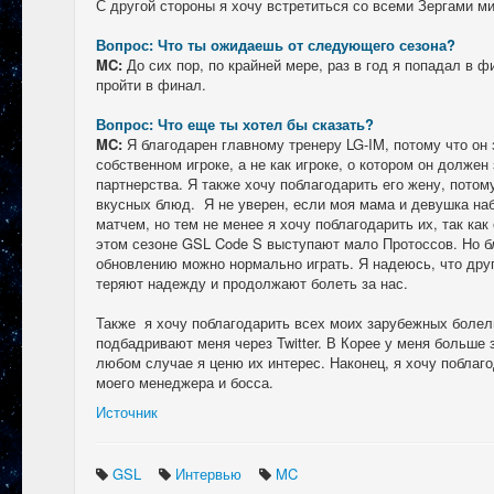
С другой стороны я хочу встретиться со всеми Зергами ми
Вопрос: Что ты ожидаешь от следующего сезона?
MC:
До сих пор, по крайней мере, раз в год я попадал в ф
пройти в финал.
Вопрос: Что еще ты хотел бы сказать?
MC:
Я благодарен главному тренеру LG-IM, потому что он 
собственном игроке, а не как игроке, о котором он должен
партнерства. Я также хочу поблагодарить его жену, потому
вкусных блюд. Я не уверен, если моя мама и девушка н
матчем, но тем не менее я хочу поблагодарить их, так как
этом сезоне GSL Code S выступают мало Протоссов. Но 
обновлению можно нормально играть. Я надеюсь, что друг
теряют надежду и продолжают болеть за нас.
Также я хочу поблагодарить всех моих зарубежных болел
подбадривают меня через Twitter. В Корее у меня больше 
любом случае я ценю их интерес. Наконец, я хочу поблаг
моего менеджера и босса.
Источник
GSL
Интервью
MC