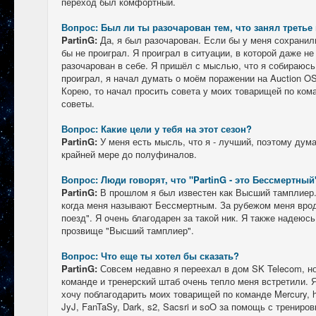
переход был комфортный.
Вопрос: Был ли ты разочарован тем, что занял третье
PartinG:
Да, я был разочарован. Если бы у меня сохранил
бы не проиграл. Я проиграл в ситуации, в которой даже не
разочарован в себе. Я пришёл с мыслью, что я собираюсь 
проиграл, я начал думать о моём поражении на Auction OS
Корею, то начал просить совета у моих товарищей по кома
советы.
Вопрос: Какие цели у тебя на этот сезон?
PartinG:
У меня есть мысль, что я - лучший, поэтому дума
крайней мере до полуфиналов.
Вопрос: Люди говорят, что "PartinG - это Бессмертный
PartinG:
В прошлом я был известен как Высший тамплиер. 
когда меня называют Бессмертным. За рубежом меня вро
поезд". Я очень благодарен за такой ник. Я также надеюсь
прозвище "Высший тамплиер".
Вопрос: Что еще ты хотел бы сказать?
PartinG:
Совсем недавно я переехал в дом SK Telecom, н
команде и тренерский штаб очень тепло меня встретили. Я
хочу поблагодарить моих товарищей по команде Mercury, h
JyJ, FanTaSy, Dark, s2, Sacsri и soO за помощь с трениро