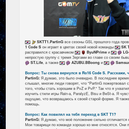
SKTT1.PartinG
все сезоны GSL прошлого года пров
1 Code S
он играет в цветах своей новой команды
SK 
расправился с красавчиком
ByuNPrime
и
LG-
непростую группу с тремя Зергами во главе со своим бы
ST.Life
, а также
AZUBU.BBoong
и
Samsu
Вопрос: Ты снова вернулся в Ro16 Code S. Расскажи, 
PartinG:
Я думаю, это было очевидно. В последнее время 
слышал, многие люди говорят, что "PartinG пожертвовал 
того, чтобы стать хорошим в PvZ и PvP." Так что я ухвати
изучить стили игры Rain-а, ParalyzE, Bisu и BeSt-а. Я чув
ощущаю, что возвращаюсь к своей старой форме. Я также
помощь.
Вопрос: Как повилял на тебя переход в SKT T1?
PartinG:
Я думаю, что моё положение сильно отличается о
Мои товарищи по команде хорошо ко мне относятся. Они п