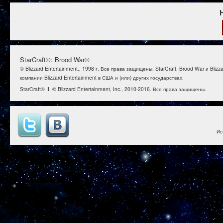
StarCraft®: Brood War®
© Blizzard Entertainment., 1998 г. Все права защищены. StarCraft, Brood War и B
компании Blizzard Entertainment в США и (или) других государствах.
StarCraft® II. © Blizzard Entertainment, Inc., 2010-2016. Все права защищены.
Ис