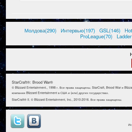
Молдова(290)
Интервью(197)
GSL(146)
Ho
ProLeague(70)
Ladder
StarCraft®: Brood War®
© Blizzard Entertainment., 1998 г. Все права защищены. StarCraft, Brood War и B
компании Blizzard Entertainment в США и (или) других государствах.
StarCraft® II. © Blizzard Entertainment, Inc., 2010-2016. Все права защищены.
Ис