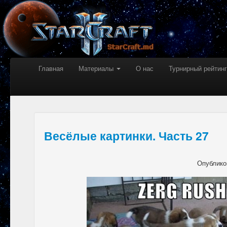
Главная
Материалы
О нас
Турнирный рейтинг
Весёлые картинки. Часть 27
Опублико