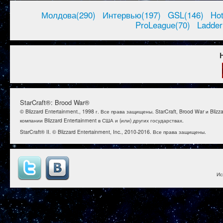
Молдова(290)
Интервью(197)
GSL(146)
Ho
ProLeague(70)
Ladder
StarCraft®: Brood War®
© Blizzard Entertainment., 1998 г. Все права защищены. StarCraft, Brood War и B
компании Blizzard Entertainment в США и (или) других государствах.
StarCraft® II. © Blizzard Entertainment, Inc., 2010-2016. Все права защищены.
Ис