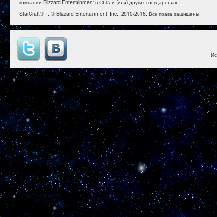
компании Blizzard Entertainment в США и (или) других государствах.
StarCraft® II. © Blizzard Entertainment, Inc., 2010-2016. Все права защищены.
Ис