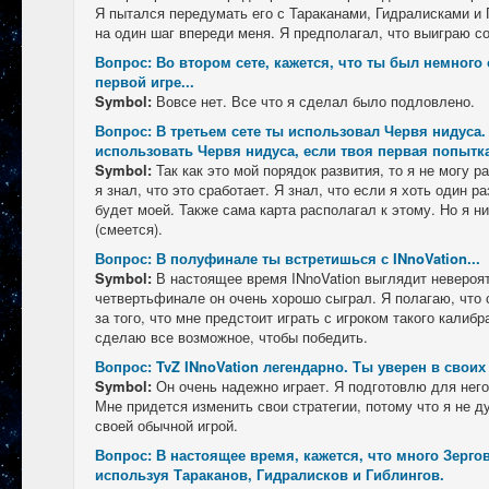
Я пытался передумать его с Тараканами, Гидралисками и 
на один шаг впереди меня. Я предполагал, что выиграю со
Вопрос: Во втором сете, кажется, что ты был немног
первой игре...
Symbol:
Вовсе нет. Все что я сделал было подловлено.
Вопрос: В третьем сете ты использовал Червя нидуса
использовать Червя нидуса, если твоя первая попытка
Symbol:
Так как это мой порядок развития, то я не могу 
я знал, что это сработает. Я знал, что если я хоть один р
будет моей. Также сама карта располагал к этому. Но я н
(смеется).
Вопрос: В полуфинале ты встретишься с INnoVation...
Symbol:
В настоящее время INnoVation выглядит невероя
четвертьфинале он очень хорошо сыграл. Я полагаю, что 
за того, что мне предстоит играть с игроком такого калибр
сделаю все возможное, чтобы победить.
Вопрос: TvZ INnoVation легендарно. Ты уверен в своих
Symbol:
Он очень надежно играет. Я подготовлю для него
Мне придется изменить свои стратегии, потому что я не д
своей обычной игрой.
Вопрос: В настоящее время, кажется, что много Зерго
используя Тараканов, Гидралисков и Гиблингов.