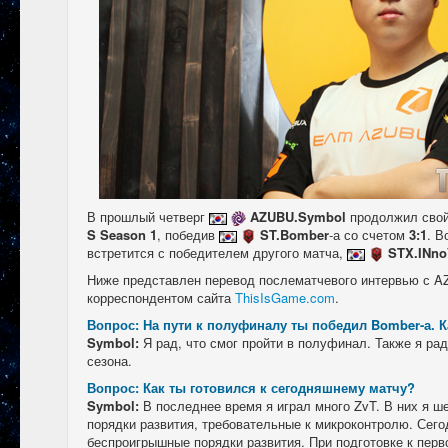
В прошлый четверг
AZUBU.Symbol
продолжил свой
S Season 1
, победив
ST.Bomber
-а со счетом
3:1
. В
встретится с победителем другого матча,
STX.INno
Ниже представлен перевод послематчевого интервью с A
корреспондентом сайта
ThisIsGame.com
.
Вопрос: На пути к полуфиналу ты победил Bomber-а. 
Symbol:
Я рад, что смог пройти в полуфинал. Также я ра
сезона.
Вопрос: Как ты готовился к сегодняшнему матчу?
Symbol:
В последнее время я играл много ZvT. В них я ш
порядки развития, требовательные к микроконтролю. Сего
беспроигрышные порядки развития. При подготовке к перв