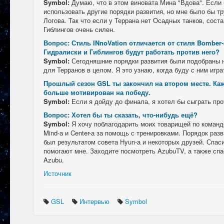
Symbol:
Думаю, что в этом виновата Мина "Вдова". Если 
использовать другие порядки развития, но мне было бы т
Логова. Так что если у Террана нет Осадных танков, сост
Гиблингов очень силен.
Вопрос: Стиль INnoVation отличается от стиля Bomber
Гидралиски и Гиблингов будут работать против него?
Symbol:
Сегодняшние порядки развития были подобраны н
для Терранов в целом. Я это узнаю, когда буду с ним игра
Прошлый сезон GSL ты закончил на втором месте. Каж
больше мотивирован на победу.
Symbol:
Если я дойду до финала, я хотел бы сыграть про
Вопрос: Хотел бы ты сказать, что-нибудь ещё?
Symbol:
Я хочу поблагодарить моих товарищей по команде,
Mind-а и Center-а за помощь с тренировками. Порядок раз
был результатом совета Hyun-а и некоторых друзей. Спасиб
помогают мне. Заходите посмотреть AzubuTV, а также сп
Azubu.
Источник
GSL
Интервью
Symbol