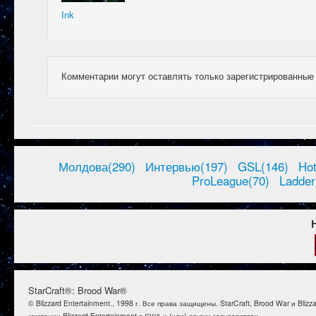
Ink
Комментарии могут оставлять только зарегистрированные
Молдова(290)
Интервью(197)
GSL(146)
Ho
ProLeague(70)
Ladder
StarCraft®: Brood War®
© Blizzard Entertainment., 1998 г. Все права защищены. StarCraft, Brood War и B
компании Blizzard Entertainment в США и (или) других государствах.