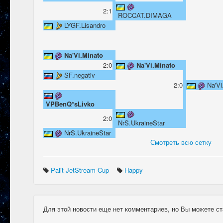
2:1
ROCCAT.DIMAGA
LYGF.Lisandro
Na'Vi.Minato
2:0
Na'Vi.Minato
SF.negativ
2:0
Na'Vi
VPBenQ*sLivko
2:0
NrS.UkraineStar
NrS.UkraineStar
Смотреть всю сетку
Palit JetStream Cup
Happy
Для этой новости еще нет комментариев, но Вы можете ст