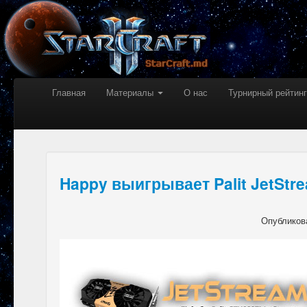
Главная
Материалы
О нас
Турнирный рейтинг
Happy выигрывает Palit JetStr
Опубликов