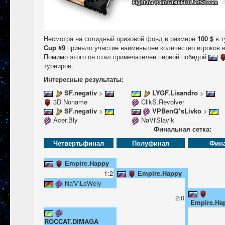
Несмотря на солидный призовой фонд в размере
100 $
в т
Cup #9
приняло участие наименьшее количество игроков в 
Помимо этого он стал примечателен первой победой
турниров.
Интересные результаты:
SF.negativ
>
LYGF.Lisandro
>
3D.Noname
ClikS.Revolver
SF.negativ
>
VPBenQ*sLivko
>
Acer.Bly
NaVi'Slavik
Финальная сетка:
Четвертьфинал
Полуфинал
Фин
Empire.Happy
1:2
Empire.Happy
Na'ViLoWely
2:0
Empire.Ha
R
OCCAT.DIMAGA