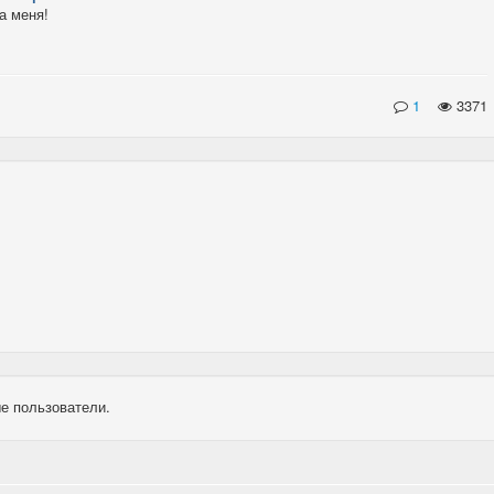
а меня!
1
3371
е пользователи.