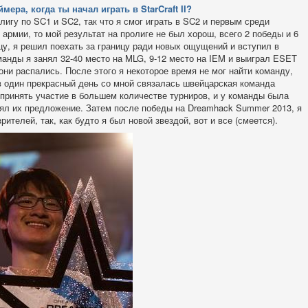
ера, когда ты начал играть в StarCraft II?
игу по SC1 и SC2, так что я смог играть в SC2 и первым среди
 армии, то мой результат на пролиге не был хорош, всего 2 победы и 6
цу, я решил поехать за границу ради новых ощущений и вступил в
манды я занял 32-40 место на MLG, 9-12 место на IEM и выиграл ESET
 они распались. После этого я некоторое время не мог найти команду,
 в один прекрасный день со мной связалась швейцарская команда
 принять участие в большем количестве турниров, и у команды была
инял их предложение. Затем после победы на Dreamhack Summer 2013, я
рителей, так, как будто я был новой звездой, вот и все (смеется).