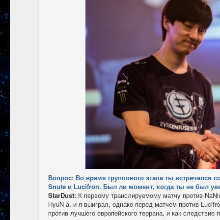
Вопрос: Во время группового этапа ты встречался с
Snute и Lucifron. Был ли момент, когда ты не был ув
StarDust:
К первому транслируемому матчу против NaNiw
HyuN-а, и я выиграл, однако перед матчем против Lucifr
против лучшего европейского террана, и как следствие 