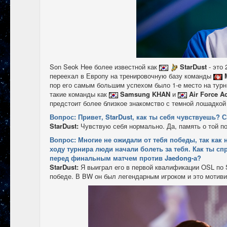
Son Seok Hee более известной как
StarDust
- это
переехал в Европу на тренировочную базу команды
пор его самым большим успехом было 1-е место на турн
такие команды как
Samsung KHAN
и
Air Force A
предстоит более близкое знакомство с темной лошадко
Вопрос: Привет, StarDust, как ты себя чувствуешь? 
StarDust:
Чувствую себя нормально. Да, память о той п
Вопрос: Многие не ожидали от тебя победы, так как 
ходу турнира люди начали болеть за тебя. Как ты с
перед финальным матчем против Jaedong-а?
StarDust:
Я выиграл его в первой квалификации OSL по 
победе. В BW он был легендарным игроком и это мотив