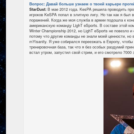
Вопрос: Давай больше узнаем о твоей карьере прогейм
StarDust:
В мае 2012 года. KesPA решила проводить прол
игроков KeSPA попал в элитную лигу. Но так как я был в
поражений. Когда же моя служба в армии подошла к кон
американскую команду LighT eSports. В составе этой ко
Winter Championship 2012, но LighT eSports не повезло и
потому что другие команды не знали моей ценности, но
mYisanity. Я уже собирался переезжать в Европу, чтобы
тренировочная база, так что я без особых раздумий пр
встал утром, запустил свой стрим, и его смотрело 7000 з