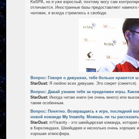
KeSPA, но я уже взрослый, поэтому могу сам контролир
отличаются. Иностранные базы предоставляют намного б
человек, я всегда стремлюсь к свободе.
Вопрос: Говоря о девушках, тебе больше нравятся 
StarDust:
Я люблю всех девушек. Это секрет (смеется).
Вопрос: Давай узнаем тебя за пределами игры. Како
StarDust:
Иногда читаю книги (не очень много) или вых
таким особенным.
Вопрос: Понятно. Возвращаясь к игре, последний воп
новой команде My Insanity. Можешь ли ты рассказат
StarDust:
mYisanity - это швейцарская команда, которая 
в Кирхлиндахе, Швейцария и несколько очень хороших и
хорошая атмосфера.