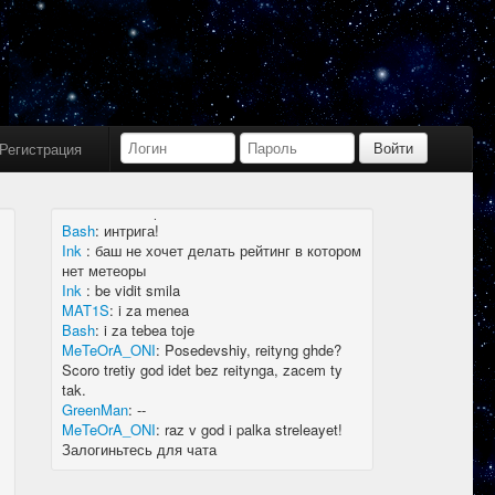
Bash
:
limboid, заходил бы в Дискорд не
пропустил бы.
Ink
:
limboid, сейчас как бы всё сообщество
в дискорде, там всегда инфа самая
актуальная
k7.Gladiator
:
yoyo
Ink
:
yoyo
Регистрация
MAT1S
:
гладиатор = бв нагибатор?
Ink
:
на 20 лей игратор
MeTeOrA_ONI
:
Быть или не быть рейтингу,
вот в чем вопрос 🤔
Bash
:
интрига!
Ink
:
баш не хочет делать рейтинг в котором
нет метеоры
Ink
:
be vidit smila
MAT1S
:
i za menea
Bash
:
i za tebea toje
MeTeOrA_ONI
:
Posedevshiy, reityng ghde?
Scoro tretiy god idet bez reitynga, zacem ty
tak.
GreenMan
:
--
MeTeOrA_ONI
:
raz v god i palka streleayet!
Залогиньтесь для чата