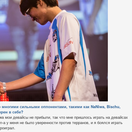
о многими сильными оппонентами, такими как NaNiwa, Bischu,
ерен в себе?
a мои девайсы не прибыли, так что мне пришлось играть на девайсах
on-а у меня не было уверенности против терранов, и я боялся играть
проиграл.