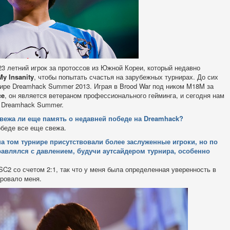
 23 летний игрок за протоссов из Южной Кореи, который недавно
My Insanity
, чтобы попытать счастья на зарубежных турнирах. До сих
ире Dreamhack Summer 2013. Играя в Brood War под ником M18M за
ce
, он является ветераном профессионального гейминга, и сегодня нам
й Dreamhack Summer.
Свежа ли еще память о недавней победе на Dreamhack?
обеде все еще свежа.
на том турнире присутствовали более заслуженные игроки, но по
правлялся с давлением, будучи аутсайдером турнира, особенно
SC2 со счетом 2:1, так что у меня была определенная уверенность в
ировало меня.