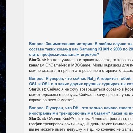
Вопрос: Занимательная история. В любом случае ты
составе таких команд как Samsung KHAN с 2008 по 201
стать профессиональным игроком?
StarDust:
Когда я учился в старших классах, то хорошо
каналам OnGameNet и MBCGame. Моим образцом для подр
можно сказать, я принял это решение в старших класса
Вопрос: Я уверен, что сейчас Nal_rA гордится тобой
GSL и OSL и в каких других крупных турнирах ты хо
StarDust:
Сейчас я не хочу возвращаться обратно в Коре
может однажды я вернусь. Сейчас я хочу принять участ
короче во всех (смеется).
Вопрос: Я уверен, что DH - это только начало твоег
иностранными тренировочными базами? Какая из ни
StarDust:
Обычно KesPA-система более эффективна, пот
график тренировок почти каждый день, также немало ко
вы не можете иметь девушку и т.д., но конечно не Sam