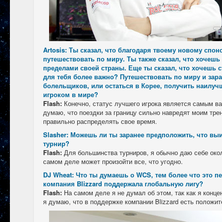
Artosis: Ты сказал, что благодаря твоему новому спо
путешествовать по миру. Ты также сказал, что хочешь
пределами своей страны. Еще ты сказал, что хочешь 
для тебя более важно? Путешествовать по миру и зар
болельщиков, или остаться в Корее, получить наилуч
игроком в мире?
Flash:
Конечно, статус лучшего игрока является самым в
думаю, что поездки за границу сильно навредят моим тре
правильно распределять свое время.
Slasher: Можешь ли ты заранее предположить, что вы
турнир?
Flash:
Для большинства турниров, я обычно даю себе око
самом деле может произойти все, что угодно.
DJ Wheat: Что ты думаешь о WCS, тем более что это п
компания Blizzard поддержала глобальную лигу?
Flash:
На самом деле я не думал об этом, так как я конц
я думаю, что в поддержке компании Blizzard есть положи