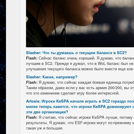
Slasher: Что ты думаешь о текущем балансе в SC2?
Flash:
Сейчас баланс очень хороший. Я думаю, что балан
лучшим в SC2. Прежде я думал, что в WoL баланс был не
улучшения текущего баланса можно было внести еще кое-
Slasher: Какие, например?
Flash:
Я думаю, что сейчас каждая боевая единица потре
Таким образом, даже если у вас есть армия 200/200, вы э
что это изменение сделает игру более интересной.
Artosis: Игроки KeSPA начали играть в SC2 гораздо по
менее теперь кажется, что игроки KeSPA доминируют 
эти две организации?
Flash:
Я считаю, что сейчас игроки KeSPA лучше, потому
результаты. Я думаю, что ESF-игроки могут по-прежнему и
такая уж и большая.