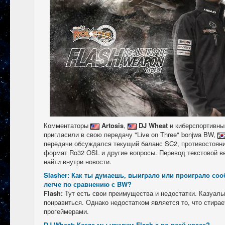
Комментаторы
Artosis
,
DJ Wheat
и киберспортивн
пригласили в свою передачу "Live on Three" bonjwa BW,
передачи обсуждался текущий баланс SC2, противостояни
формат Ro32 OSL и другие вопросы. Перевод текстовой в
найти внутри новости.
Slasher: Как ты думаешь, выиграло или проиграло сооб
легче по сравнению с BW?
Flash:
Тут есть свои преимущества и недостатки. Казуал
понравиться. Однако недостатком является то, что стира
прогеймерами.
DJ Wheat: Когда мы увидим Flash-а во всей красе?