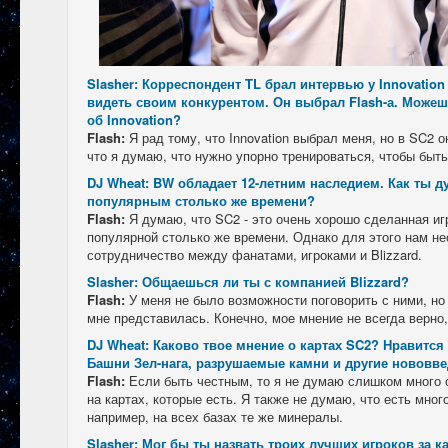
Slasher: Корреспондент TL брал интервью у Innovation
видеть своим конкурентом. Он выбрал Flash-а. Можешь
об Innovation?
Flash:
Я рад тому, что Innovation выбрал меня, но в SC2 
что я думаю, что нужно упорно тренироваться, чтобы быт
DJ Wheat: BW обладает 12-летним наследием. Как ты 
популярным столько же времени?
Flash:
Я думаю, что SC2 - это очень хорошо сделанная иг
популярной столько же времени. Однако для этого нам н
сотрудничество между фанатами, игроками и Blizzard.
Slasher: Общаешься ли ты с компанией Blizzard?
Flash:
У меня не было возможности поговорить с ними, но
мне представилась. Конечно, мое мнение не всегда верно,
DJ Wheat: Каково твое мнение о картах SC2? Нравится 
Башни Зел-нага, разрушаемые камни и другие нововве
Flash:
Если быть честным, то я не думаю слишком много о
на картах, которые есть. Я также не думаю, что есть мно
например, на всех базах те же минералы.
Slasher: Мог бы ты назвать троих лучших игроков за к