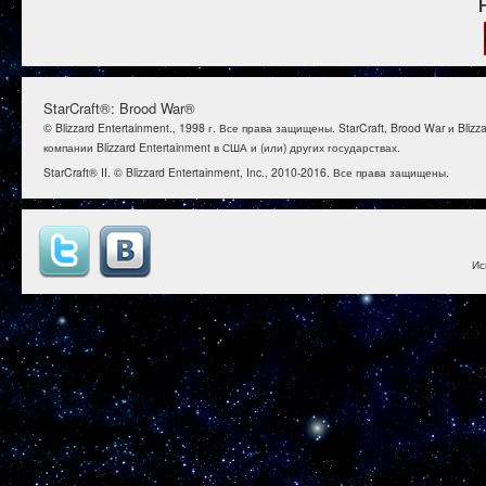
StarCraft®: Brood War®
© Blizzard Entertainment., 1998 г. Все права защищены. StarCraft, Brood War и B
компании Blizzard Entertainment в США и (или) других государствах.
StarCraft® II. © Blizzard Entertainment, Inc., 2010-2016. Все права защищены.
Ис