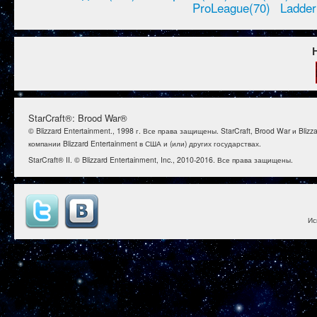
ProLeague(70)
Ladder
StarCraft®: Brood War®
© Blizzard Entertainment., 1998 г. Все права защищены. StarCraft, Brood War и B
компании Blizzard Entertainment в США и (или) других государствах.
StarCraft® II. © Blizzard Entertainment, Inc., 2010-2016. Все права защищены.
Ис