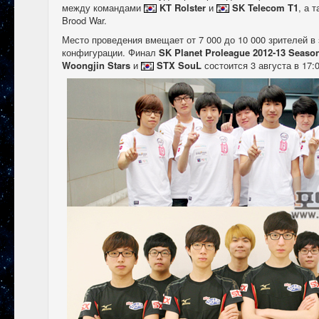
между командами
KT Rolster
и
SK Telecom T1
, а 
Brood War.
Место проведения вмещает от 7 000 до 10 000 зрителей в
конфигурации. Финал
SK Planet Proleague 2012-13 Seaso
Woongjin Stars
и
STX SouL
состоится 3 августа в 17: