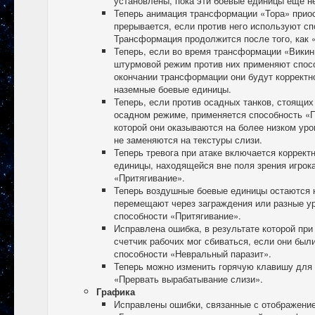
установлены, пока эти боевые единицы еще н
Теперь анимация трансформации «Тора» приос
прерывается, если против него используют сп
Трансформация продолжится после того, как «
Теперь, если во время трансформации «Викин
штурмовой режим против них применяют спосо
окончании трансформации они будут корректн
наземные боевые единицы.
Теперь, если против осадных танков, стоящих
осадном режиме, применяется способность «П
которой они оказываются на более низком уро
не заменяются на текстуры слизи.
Теперь тревога при атаке включается корректн
единицы, находящейся вне поля зрения игрок
«Притягивание».
Теперь воздушные боевые единицы остаются н
перемещают через заграждения или разные у
способности «Притягивание».
Исправлена ошибка, в результате которой при
счетчик рабочих мог сбиваться, если они бы
способности «Невральный паразит».
Теперь можно изменить горячую клавишу для
«Прервать вырабатывание слизи».
Графика
Исправлены ошибки, связанные с отображени