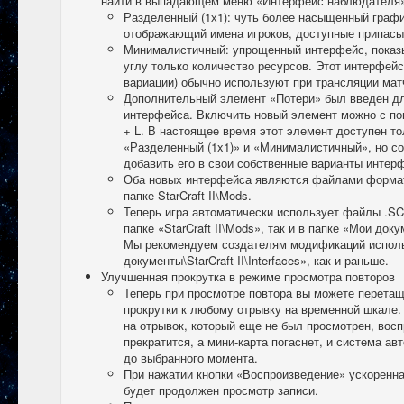
найти в выпадающем меню «Интерфейс наблюдателя» 
Разделенный (1х1): чуть более насыщенный граф
отображающий имена игроков, доступные припасы 
Минималистичный: упрощенный интерфейс, показ
углу только количество ресурсов. Этот интерфейс
вариации) обычно используют при трансляции ма
Дополнительный элемент «Потери» был введен дл
интерфейса. Включить новый элемент можно с по
+ L. В настоящее время этот элемент доступен т
«Разделенный (1x1)» и «Минималистичный», но с
добавить его в свои собственные варианты интер
Оба новых интерфейса являются файлами формата
папке StarCraft II\Mods.
Теперь игра автоматически использует файлы .SC2
папке «StarCraft II\Mods», так и в папке «Мои докум
Мы рекомендуем создателям модификаций исполь
документы\StarCraft II\Interfaces», как и раньше.
Улучшенная прокрутка в режиме просмотра повторов
Теперь при просмотре повтора вы можете перета
прокрутки к любому отрывку на временной шкале.
на отрывок, который еще не был просмотрен, вос
прекратится, а мини-карта погаснет, и система а
до выбранного момента.
При нажатии кнопки «Воспроизведение» ускоренна
будет продолжен просмотр записи.