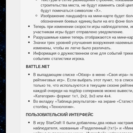
строительства места, не будут изменять свой цвет
будут помечаться символом «Х».
Изображение ландшафта на мини-карте будет бол
обозначения боевых единиц были на его фоне бол
Теперь при изменении скорости игры наблюдателем, и
участникам игры будет отправлено уведомление.
Разрушаемые камни теперь отображаются на мини-кар
Значки трех уровней улучшения вооружения наземных
изменены, чтобы их легче было различать.
Информация о дружественном огне для событий трекер
событиях статистики игрока.
BATTLE.NET
В выпадающем списке «Обзор» в меню «Своя игра» п
рейтинговых игр». Если выбрать этот пункт, то в спис
только те, что используются в текущем сезоне рейтинг
каждой очереди на подбор соперников можно вывест
«Категория» формат 1х1, 2х2, 3х3 или 4х4.
Во вкладку «Таблица результатов» на экране «Статис
столбец «Технологии».
ПОЛЬЗОВАТЕЛЬСКИЙ ИНТЕРФЕЙС
В игру StarCraft II были добавлены два новых настр
наблюдателя, названные «Разделенный (1x1)» и «Ми