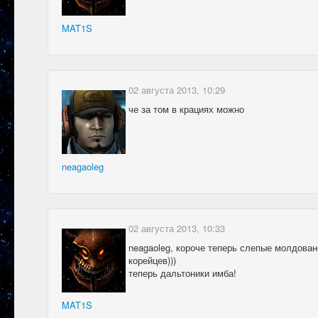
MAT1S
02 августа 2013, 10:29
че за том в крациях можно
neagaoleg
02 августа 2013, 10:33
neagaoleg, короче теперь слепые молдован
корейцев)))
теперь дальтоники имба!
MAT1S