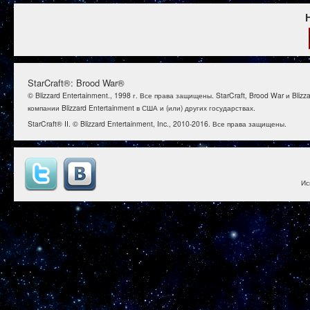
StarCraft®: Brood War®
© Blizzard Entertainment., 1998 г. Все права защищены. StarCraft, Brood War и B
компании Blizzard Entertainment в США и (или) других государствах.
StarCraft® II. © Blizzard Entertainment, Inc., 2010-2016. Все права защищены.
Ис