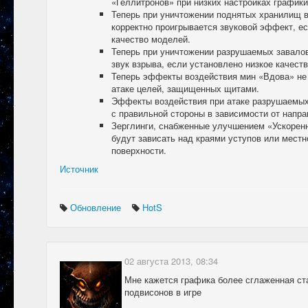
«Геллитронов» при низких настройках графики
Теперь при уничтожении поднятых хранилищ в 
корректно проигрывается звуковой эффект, е
качество моделей.
Теперь при уничтожении разрушаемых завалов
звук взрыва, если установлено низкое качест
Теперь эффекты воздействия мин «Вдова» не
атаке целей, защищенных щитами.
Эффекты воздействия при атаке разрушаемых
с правильной стороны в зависимости от напра
Зерглинги, снабженные улучшением «Ускорен
будут зависать над краями уступов или мест
поверхности.
Источник
Обновление
HotS
02 августа 2013, 08:34
Мне кажется графика более сглаженная ста
подвисонов в игре