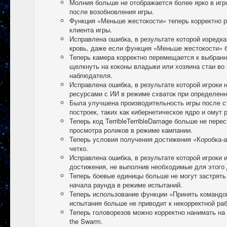
Молния больше не отображается более ярко в игр
после возобновления игры.
Функция «Меньше жестокости» теперь корректно р
клиента игры.
Исправлена ошибка, в результате которой изредк
кровь, даже если функция «Меньше жестокости» 
Теперь камера корректно перемещается к выбран
щелкнуть на коконы владыки или хозяина стаи во
наблюдателя.
Исправлена ошибка, в результате которой игроки 
ресурсами с ИИ в режиме схваток при определенн
Была улучшена производительность игры после с
построек, таких как кибернетическое ядро и омут 
Теперь код TerribleTerribleDamage больше не пере
просмотра роликов в режиме кампании.
Теперь условия получения достижения «Коробка-
четко.
Исправлена ошибка, в результате которой игроки 
достижения, не выполнив необходимые для этого 
Теперь боевые единицы больше не могут застрять
начала раунда в режиме испытаний.
Теперь использование функции «Принять командо
испытания больше не приводит к некорректной ра
Теперь головорезов можно корректно нанимать на 
the Swarm.