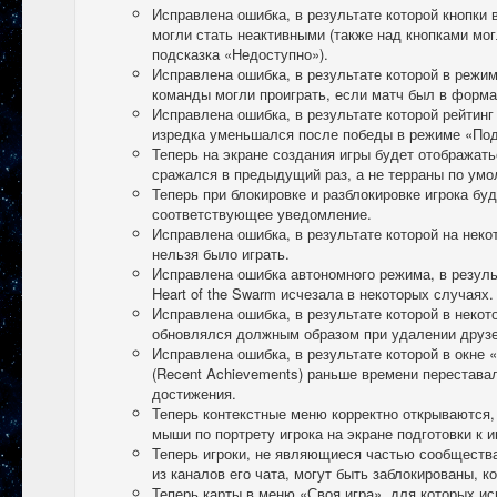
Исправлена ошибка, в результате которой кнопки
могли стать неактивными (также над кнопками м
подсказка «Недоступно»).
Исправлена ошибка, в результате которой в режи
команды могли проиграть, если матч был в форма
Исправлена ошибка, в результате которой рейтинг
изредка уменьшался после победы в режиме «Под
Теперь на экране создания игры будет отображать
сражался в предыдущий раз, а не терраны по умо
Теперь при блокировке и разблокировке игрока бу
соответствующее уведомление.
Исправлена ошибка, в результате которой на неко
нельзя было играть.
Исправлена ошибка автономного режима, в резуль
Heart of the Swarm исчезала в некоторых случаях.
Исправлена ошибка, в результате которой в некот
обновлялся должным образом при удалении друзе
Исправлена ошибка, в результате которой в окне
(Recent Achievements) раньше времени перестава
достижения.
Теперь контекстные меню корректно открываются,
мыши по портрету игрока на экране подготовки к и
Теперь игроки, не являющиеся частью сообществ
из каналов его чата, могут быть заблокированы, ко
Теперь карты в меню «Своя игра», для которых 