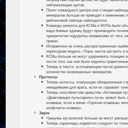
нейтрализации щитов.
Полет командного центра или станции наблю
минералов больше не приводит к изменению п
рейтинговой таблице наблюдателя.
Команды ремонта для КСМа и МУЛа были объе
вида боевых единиц будут производить починк
приоритетом подгруппы независимо от того, к
приказ.
Исправлена не очень распространенная ошибка
переходная модель «Тора» могла застрять в 
КСМы больше не могут удерживать позицию в 
после того, как они были подняты гравитонны
Теперь в тексте, всплывающем после демонта
количество возмещенных минералов.
Протоссы
Теперь колоссы, атакующие обнаруженные стр
невидимыми для врага, если их скрывает тум
Теперь способностям оракулов «Активация пу
«Деактивация пульсарного луча» может быть 
клавиша, если в меню «Горячие клавиши» вк
конфликты клавиш».
Зерги
Чакрумы муталисков больше не могут рикоше
Теперь саранчиды корректно следуют по точк