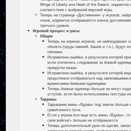
Wings of Liberty или Heart of the Swarm, корректн
соответствии с выбранной версией игры.
Теперь на странице «Достижения» у игроков, наб
очков, корректно отображается значок достижения
третьего уровня.
Игровой процесс и расы
Общее
Теперь на экранах игроков, не наблюдавших 
объекта (груды камней, башни и т.п.), будут к
обломки.
Исправлена ошибка, в результате которой про
если отключить следование за боевой едини
прокрутки мыши.
Исправлена ошибка, в результате которой инд
продолжали отображаться над закопавшимис
вражескими боевыми единицами.
Теперь боевые единицы больше не могут ходи
уступов, если были использованы текстуры из 
Терраны
Зарывание мины «Вдова» под землю больше н
гравитонного луча.
Если у игрока все еще есть мины «Вдова», то
свои войска!» больше не отображается.
Теперь дополнительный урон по щитам, нано
затронутым порчей целям, не будет вычитатьс