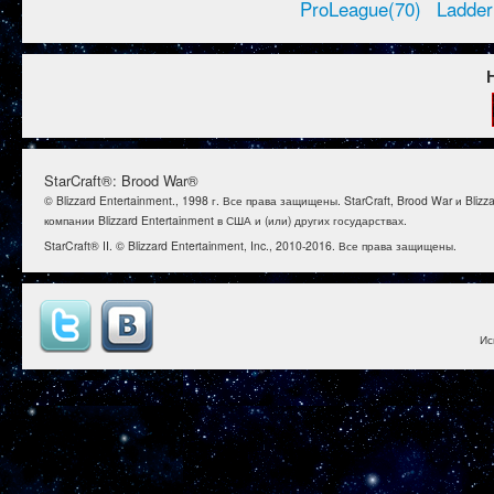
ProLeague(70)
Ladder
StarCraft®: Brood War®
© Blizzard Entertainment., 1998 г. Все права защищены. StarCraft, Brood War и B
компании Blizzard Entertainment в США и (или) других государствах.
StarCraft® II. © Blizzard Entertainment, Inc., 2010-2016. Все права защищены.
Ис