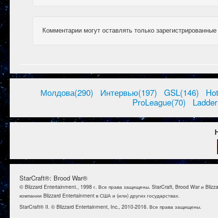
Комментарии могут оставлять только зарегистрированные
Молдова(290)
Интервью(197)
GSL(146)
Ho
ProLeague(70)
Ladder
StarCraft®: Brood War®
© Blizzard Entertainment., 1998 г. Все права защищены. StarCraft, Brood War и B
компании Blizzard Entertainment в США и (или) других государствах.
StarCraft® II. © Blizzard Entertainment, Inc., 2010-2016. Все права защищены.