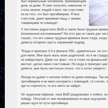
был нормальным человеком, проживающим
день за днем. Я смог получить симпатию от
столь многих людей и жить так счастливо
из-за того, что был прогеймером. Я был
счастлив, даже принимая пищу с моими
товарищами по команде".
У постоянно радостного BeSt-а также были трудные време
болезненное воспоминание? На этот раз он также дал экс
сказал, что его самые трудные времена были тогда, когда
дебюта потерпел шесть поражений подряд.
"Когда я проиграл 0:3 в финале OSL, удивительно, но эт
для меня. Мне было жаль моих родителей, но я не страда
из киберспорта. Даже тот факт, что я стоял на финальной 
мечтал, делал меня счастливым. Но когда я проиграл шес
дебюта, мне было настолько плохо, что я хотел умереть".
Иногда он думал о ночном побеге из дома команды. Так к
прогеймером и не имел контракта с командой, то считал, 
где-то спрячется, то его никто не найдет.
Но чудесным образом, пока BeSt раздумывал о побеге, о
победу. Получив от нее незабываемые острые ощущения, 
решил идти по пути прогеймера.