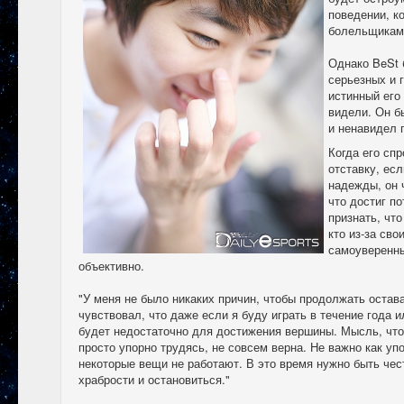
поведении, к
болельщикам
Однако BeSt 
серьезных и 
истинный его
видели. Он б
и ненавидел 
Когда его спр
отставку, ес
надежды, он 
что достиг по
признать, что
кто из-за сво
самоуверенны
объективно.
"У меня не было никаких причин, чтобы продолжать остав
чувствовал, что даже если я буду играть в течение года и
будет недостаточно для достижения вершины. Мысль, что
просто упорно трудясь, не совсем верна. Не важно как уп
некоторые вещи не работают. В это время нужно быть чес
храбрости и остановиться."