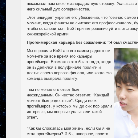
показывал нам свою жизнерадостную сторону. Услышав эту
него сильный дух соперничества.
Этот инцидент укрепил его убеждение, что "сейчас самое 
момент, когда фанаты не считают его профессионалом, б
чтобы остановиться, BeSt принял решение уйти в отставку
южнокорейской армии.
Прогеймерская карьера без сожалений: "Я был счастл
Мы спросили BeSt-а о его самом радостном
моменте за все время его карьеры
прогеймера. Возможно это было тогда, когда
он выделился в полуфинале пролиги и
достиг своего первого финала, или когда его
команда выиграла пролигу.
Тем не менее его ответ был
неожиданным. Он честно ответил: "Каждый
момент был радостным". Среди всех
прогеймеров, у которых мы до сих пор брали
интервью, мы впервые услышали такой
ответ.
"Как бы сложилась моя жизнь, если бы я не
стал прогеймером? Я бы, наверное, просто