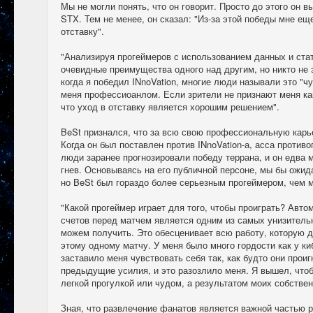
Мы не могли понять, что он говорит. Просто до этого он в
STX. Тем не менее, он сказал: "Из-за этой победы мне ещ
отставку".
"Анализируя прогеймеров с использованием данных и ста
очевидные преимущества одного над другим, но никто не 
когда я победил INnoVation, многие люди называли это "ч
меня профессиоанлом. Если зрители не признают меня ка
что уход в отставку является хорошим решением".
BeSt признался, что за всю свою профессиональную карье
Когда он был поставлен против INnoVation-а, асса против
люди заранее прогнозировали победу террана, и он едва 
гнев. Основываясь на его публичной персоне, мы бы ожида
но BeSt был гораздо более серьезным прогеймером, чем 
"Какой прогеймер играет для того, чтобы проиграть? Авто
счетов перед матчем является одним из самых унизитель
можем получить. Это обесценивает всю работу, которую д
этому одному матчу. У меня было много гордости как у ки
заставило меня чувствовать себя так, как будто они прои
предыдущие усилия, и это разозлило меня. Я вышел, чтобы
легкой прогулкой или чудом, а результатом моих собстве
Зная, что развлечение фанатов является важной частью р