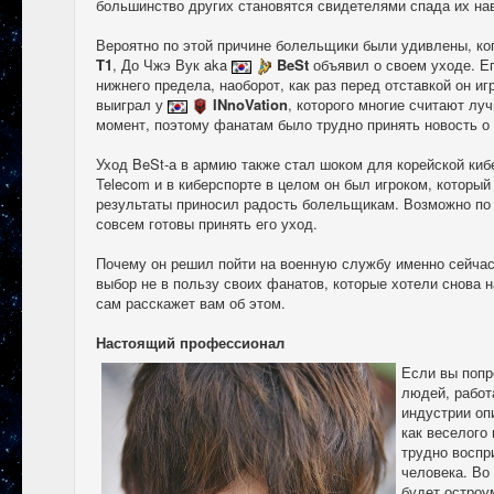
большинство других становятся свидетелями спада их на
Вероятно по этой причине болельщики были удивлены, ко
T1
, До Чжэ Вук aka
BeSt
объявил о своем уходе. Ег
нижнего предела, наоборот, как раз перед отставкой он иг
выиграл у
INnoVation
, которого многие считают лу
момент, поэтому фанатам было трудно принять новость о 
Уход BeSt-а в армию также стал шоком для корейской киб
Telecom и в киберспорте в целом он был игроком, который
результаты приносил радость болельщикам. Возможно по 
совсем готовы принять его уход.
Почему он решил пойти на военную службу именно сейча
выбор не в пользу своих фанатов, которые хотели снова н
сам расскажет вам об этом.
Настоящий профессионал
Если вы попр
людей, работ
индустрии опи
как веселого 
трудно воспр
человека. Во
будет остроу