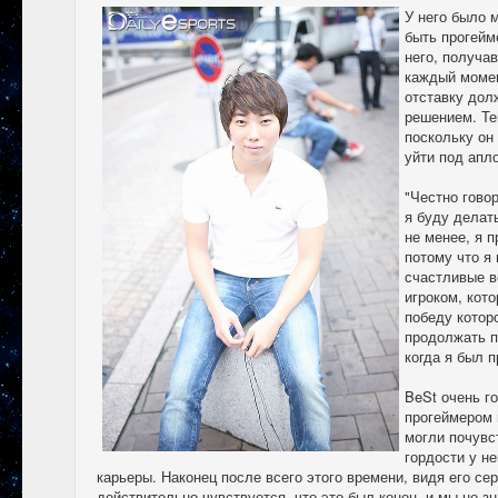
У него было м
быть прогейм
него, получа
каждый момен
отставку дол
решением. Те
поскольку он 
уйти под апл
"Честно говор
я буду делат
не менее, я п
потому что я
счастливые в
игроком, кот
победу котор
продолжать п
когда я был 
BeSt очень г
прогеймером 
могли почувс
гордости у не
карьеры. Наконец после всего этого времени, видя его се
действительно чувствуется, что это был конец, и мы не зн