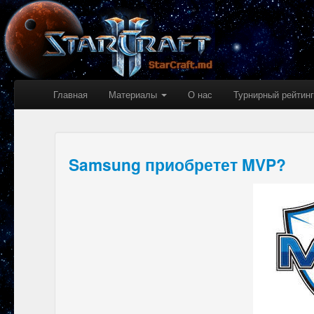
Главная
Материалы
О нас
Турнирный рейтинг
Samsung приобретет MVP?