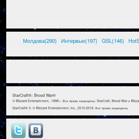
Молдова(290)
Интервью(197)
GSL(146)
HotS
StarCraft®: Brood War®
© Blizzard Entertainment., 1998 г. Все права защищены. StarCraft, Brood War и Bl
StarCraft® II. © Blizzard Entertainment, Inc., 2010-2016. Все права защищены.