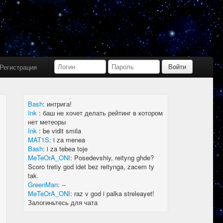
Bash
:
limboid, заходил бы в Дискорд не
пропустил бы.
Ink
:
limboid, сейчас как бы всё сообщество
в дискорде, там всегда инфа самая
актуальная
k7.Gladiator
:
yoyo
Ink
:
yoyo
Регистрация
MAT1S
:
гладиатор = бв нагибатор?
Ink
:
на 20 лей игратор
MeTeOrA_ONI
:
Быть или не быть рейтингу,
вот в чем вопрос 🤔
Bash
:
интрига!
Ink
:
баш не хочет делать рейтинг в котором
нет метеоры
Ink
:
be vidit smila
MAT1S
:
i za menea
Bash
:
i za tebea toje
MeTeOrA_ONI
:
Posedevshiy, reityng ghde?
Scoro tretiy god idet bez reitynga, zacem ty
tak.
GreenMan
:
--
MeTeOrA_ONI
:
raz v god i palka streleayet!
Залогиньтесь для чата