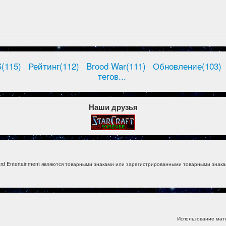
(115)
Рейтинг(112)
Brood War(111)
Обновление(103)
тегов...
Наши друзья
izzard Entertainment являются товарными знаками или зарегистрированными товарными знакам
Использование мат