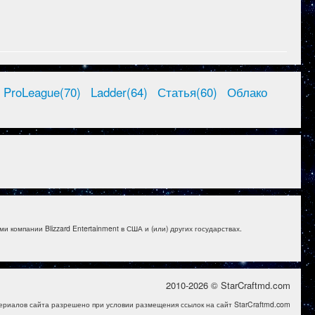
ProLeague(70)
Ladder(64)
Статья(60)
Облако
и компании Blizzard Entertainment в США и (или) других государствах.
2010-2026 © StarCraftmd.com
ериалов сайта разрешено при условии размещения ссылок на сайт StarCraftmd.com