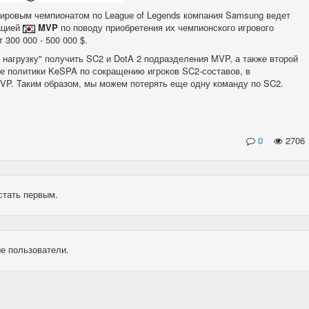
ровым чемпионатом по League of Legends компания Samsung ведет
ацией
MVP
по поводу приобретения их чемпионского игрового
300 000 - 500 000 $.
 нагрузку" получить SC2 и DotA 2 подразделения MVP, а также второй
ете политики KeSPA по сокращению игроков SC2-составов, в
VP. Таким образом, мы можем потерять еще одну команду по SC2.
0
2706
стать первым.
е пользователи.