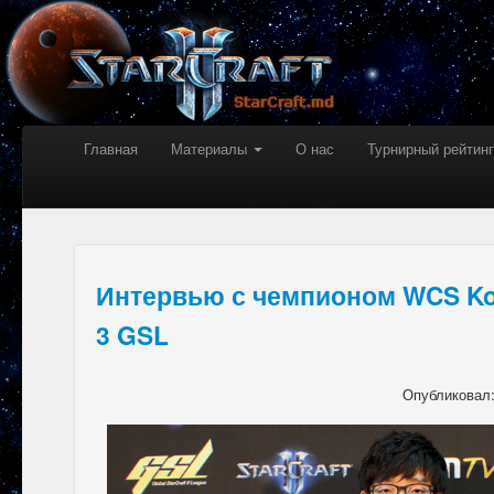
Главная
Материалы
О нас
Турнирный рейтинг
Интервью с чемпионом WCS Ko
3 GSL
Опубликовал