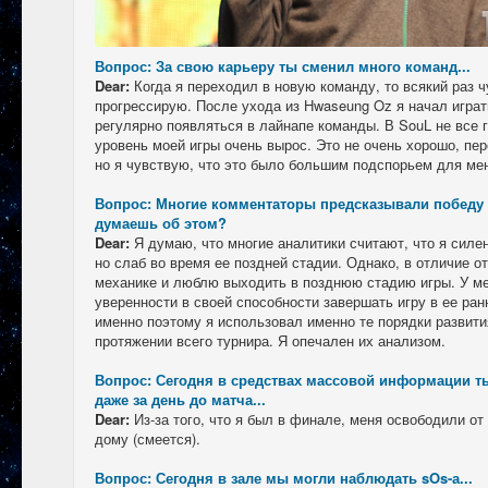
Вопрос: За свою карьеру ты сменил много команд...
Dear:
Когда я переходил в новую команду, то всякий раз ч
прогрессирую. После ухода из Hwaseung Oz я начал играт
регулярно появляться в лайнапе команды. В SouL не все г
уровень моей игры очень вырос. Это не очень хорошо, пе
но я чувствую, что это было большим подспорьем для ме
Вопрос: Многие комментаторы предсказывали победу s
думаешь об этом?
Dear:
Я думаю, что многие аналитики считают, что я силен
но слаб во время ее поздней стадии. Однако, в отличие от
механике и люблю выходить в позднюю стадию игры. У м
уверенности в своей способности завершать игру в ее ран
именно поэтому я использовал именно те порядки развити
протяжении всего турнира. Я опечален их анализом.
Вопрос: Сегодня в средствах массовой информации т
даже за день до матча...
Dear:
Из-за того, что я был в финале, меня освободили от
дому (смеется).
Вопрос: Сегодня в зале мы могли наблюдать sOs-а...