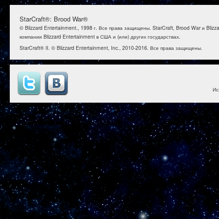
StarCraft®: Brood War®
© Blizzard Entertainment., 1998 г. Все права защищены. StarCraft, Brood War и B
компании Blizzard Entertainment в США и (или) других государствах.
StarCraft® II. © Blizzard Entertainment, Inc., 2010-2016. Все права защищены.
Ис