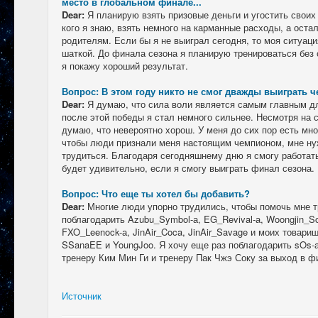
место в глобальном финале...
Dear:
Я планирую взять призовые деньги и угостить своих
кого я знаю, взять немного на карманные расходы, а ост
родителям. Если бы я не выиграл сегодня, то моя ситуац
шаткой. До финала сезона я планирую тренироваться без 
я покажу хороший результат.
Вопрос: В этом году никто не смог дважды выиграть ч
Dear:
Я думаю, что сила воли является самым главным дл
после этой победы я стал немного сильнее. Несмотря на
думаю, что невероятно хорош. У меня до сих пор есть мно
чтобы люди признали меня настоящим чемпионом, мне ну
трудиться. Благодаря сегодняшнему дню я смогу работать
будет удивительно, если я смогу выиграть финал сезона
Вопрос: Что еще ты хотел бы добавить?
Dear:
Многие люди упорно трудились, чтобы помочь мне т
поблагодарить Azubu_Symbol-а, EG_Revival-а, Woongjin_So
FXO_Leenock-а, JinAir_Coca, JinAir_Savage и моих товари
SSanaEE и YoungJoo. Я хочу еще раз поблагодарить sOs-а
тренеру Ким Мин Ги и тренеру Пак Чжэ Соку за выход в ф
Источник