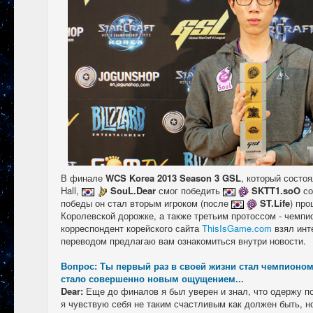
В финале
WCS Korea 2013 Season 3 GSL
, который состоя
Hall,
SouL.Dear
смог победить
SKTT1.soO
со
победы он стал вторым игроком (после
ST.Life
) пр
Королевской дорожке, а также третьим протоссом - чемп
корреспондент корейского сайта
ThisIsGame.com
взял инт
переводом предлагаю вам ознакомиться внутри новости.
Вопрос: Ты первый раз в своей жизни стал чемпионом
стало совершенно новым ощущением...
Dear:
Еще до финалов я был уверен и знал, что одержу по
я чувствую себя не таким счастливым как должен быть, н