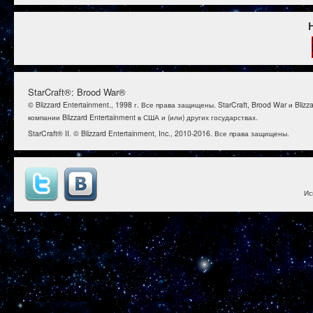
StarCraft®: Brood War®
© Blizzard Entertainment., 1998 г. Все права защищены. StarCraft, Brood War и B
компании Blizzard Entertainment в США и (или) других государствах.
StarCraft® II. © Blizzard Entertainment, Inc., 2010-2016. Все права защищены.
Ис