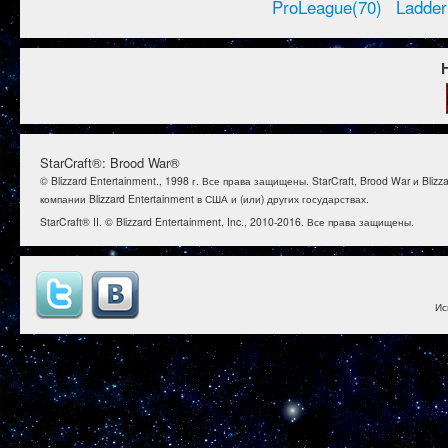
ProLeague(70)
Ladder
StarCraft®: Brood War®
© Blizzard Entertainment., 1998 г. Все права защищены. StarCraft, Brood War и B
компании Blizzard Entertainment в США и (или) других государствах.
StarCraft® II. © Blizzard Entertainment, Inc., 2010-2016. Все права защищены.
Ис