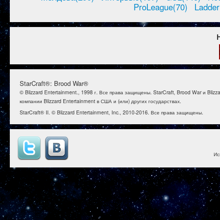
ProLeague(70)
Ladder
StarCraft®: Brood War®
© Blizzard Entertainment., 1998 г. Все права защищены. StarCraft, Brood War и B
компании Blizzard Entertainment в США и (или) других государствах.
StarCraft® II. © Blizzard Entertainment, Inc., 2010-2016. Все права защищены.
Ис