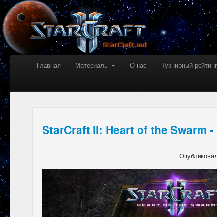
Главная
Материалы
О нас
Турнирный рейтинг
StarCraft II: Heart of the Swarm
Опубликова