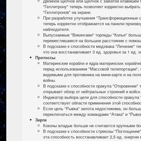
Двойной щелчок или щелчок с зажатой клавишей Ct
"Геллитрону" теперь позволяет корректно выбрать
"Геллитронов" на экране.
При разработке улучшения "Трансформационные с
теперь корректно отображается на панели произв
наблюдателя.
Выпускаемые "Викингами" торпеды "Копье" больш
переместившиеся на большое расстояние с помощ
В подсказке к способности медэвака "Лечение" те
что она восстанавливает 3 ед. здоровья за 1 ед. э
Протоссы
Материнские корабли и ядра материнских корабле
перед использованием "Массовой телепортации",
видимыми для противника на мини-карте и на поле
войны.
В подсказке к способности оракула "Откровение" т
открывает обзор от нейтральных строений и войск
Индикатор выбора цели для способности оракула 
соответствует области применения этой способнос
Если цель "Рывка" зилота недостижима, он больш
переключаться между командами "Атака" и "Рывок
Зерги
Коконы владык больше не считаются крупными б
В подсказке к способности стрекозы "Поглощение"
эта способность восстанавливает 2,5 ед. энергии 