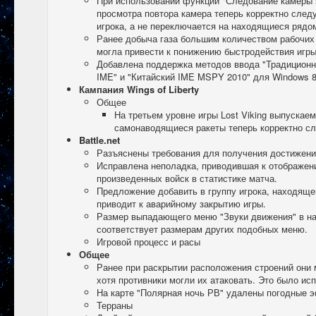
При использовании функции "Следование камеры з
просмотра повтора камера теперь корректно след
игрока, а не переключается на находящиеся рядо
Ранее добыча газа большим количеством рабочих 
могла привести к понижению быстродействия игры
Добавлена поддержка методов ввода "Традиционн
IME" и "Китайский IME MSPY 2010" для Windows 8
Кампания Wings of Liberty
Общее
На третьем уровне игры Lost Viking выпускае
самонаводящиеся ракеты теперь корректно сл
Battle.net
Разъяснены требования для получения достижений
Исправлена неполадка, приводившая к отображен
произведенных войск в статистике матча.
Предложение добавить в группу игрока, находяще
приводит к аварийному закрытию игры.
Размер выпадающего меню "Звуки движения" в на
соответствует размерам других подобных меню.
Игровой процесс и расы
Общее
Ранее при раскрытии расположения строений они
хотя противники могли их атаковать. Это было ис
На карте "Полярная ночь РВ" удалены погодные 
Терраны