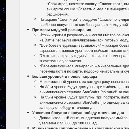
"Своя игра", нажмите кнопку "Список карт", в
выберите опцию "Создать с мод." и выберите
расширения.
На экране "Своя игра" в разделе "Самые популяр
наиболее популярные комбинации карт и модулей
Примеры модулей расширения
Чтобы игроки и разработчики могли быстро ознак
на Battle.net были опубликованы три готовых моду
"Все боевые единицы взрываются" – каждая боева
взрывается, нанося урон всем войскам, находящи
"Охотник на крупную дичь" – количество минерал
значительно увеличено.
"Перемещающиеся минералы" – минеральные дру
перемещаются по карте, подобно нейтральным су
Больше уровней и новые награды
Максимальный уровень за каждую расу повышен с 
На 32-м уровне будут доступны три эмблемы, вы
анимационного сериала StarCrafts (по одной за ка
На 35-м уровне будут доступны три портрета, вы
анимационного сериала StarCrafts (по одному за 
за первую победу в течение дня
Увеличен бонус за первую победу в течение дня
Дополнительный опыт, ежедневно получаемый за 
увеличен с 25 000 до 100 000 ед.
Музыкальное сопровождение из классической игры 