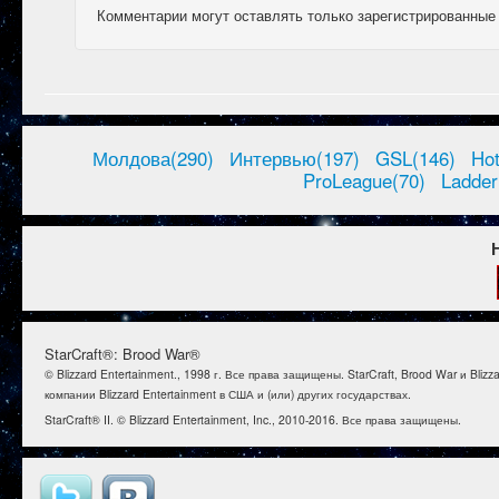
Комментарии могут оставлять только зарегистрированные
Молдова(290)
Интервью(197)
GSL(146)
Ho
ProLeague(70)
Ladder
StarCraft®: Brood War®
© Blizzard Entertainment., 1998 г. Все права защищены. StarCraft, Brood War и B
компании Blizzard Entertainment в США и (или) других государствах.
StarCraft® II. © Blizzard Entertainment, Inc., 2010-2016. Все права защищены.