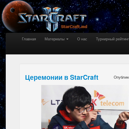
Главная
Материалы
О нас
Турнирный рейтинг
Церемонии в StarCraft
Опублик