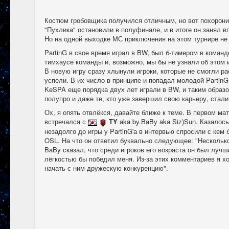
Костюм гробовщика получился отличным, но вот похорони
"Пухлика" остановили в полуфинале, и в итоге он занял в
Но на одной выходке МС приключения на этом турнире не
PartinG в свое время играл в BW, был б-тимером в коман
тимхаусе команды и, возможно, мы бы не узнали об этом 
В новую игру сразу хлынули игроки, которые не смогли р
успели. В их число в принципе и попадал молодой PartinG
KeSPA еще порядка двух лет играли в BW, и таким образ
полупро и даже те, кто уже завершил свою карьеру, стали
Ох, я опять отвлёкся, давайте ближе к теме. В первом мат
встречался с
TY
aka by.BaBy aka Siz)Sun. Казалось
незадолго до игры у PartinG'а в интервью спросили с кем 
OSL. На что он ответил буквально следующее: "Нескольк
BaBy сказал, что среди игроков его возраста он был лучш
лёгкостью бы победил меня. Из-за этих комментариев я хо
начать с ним дружескую конкуренцию".