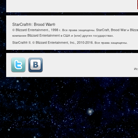
StarCraft®: Brood War®
© Blizzard Entertainment., 1998 г. Все права защищены. StarCraft, Brood War и B
компании Blizzard Entertainment в США и (или) других государствах.
StarCraft® II. © Blizzard Entertainment, Inc., 2010-2016. Все права защищены.
Ис