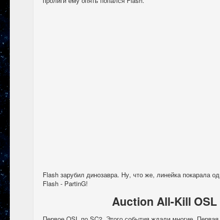
пролиги ему опять попался Flash.
Flash зарубил динозавра. Ну, что же, линейка покарала о
Flash - PartinG!
Auction All-Kill OSL
Первое OSL по SC2. Этого события ждали многие. Первая 