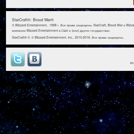
StarCraft®: Brood War®
© Blizzard Entertainment., 1998 г. Все права защищены. StarCraft, Brood War и B
компании Blizzard Entertainment в США и (или) других государствах.
StarCraft® II. © Blizzard Entertainment, Inc., 2010-2016. Все права защищены.
Ис