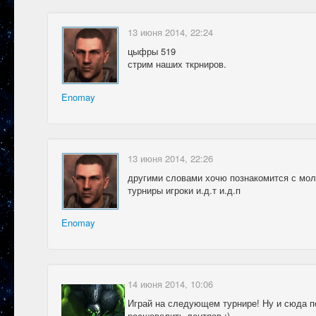
13 июня 2014, 22:24
цыфры 519
стрим наших ткрниров.
Enomay
13 июня 2014, 22:26
другими словами хочю познакомится с мол
турниры игроки и.д.т и.д.п
Enomay
14 июня 2014, 10:06
Играй на следующем турнире! Ну и сюда п
расшевелить лентяев ;)