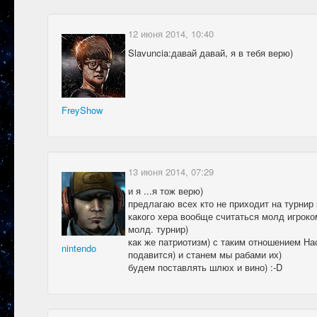
12 июня 2014, 10:40
Slavuncia:давай давай, я в тебя верю)
FreyShow
13 июня 2014, 07:29
и я ...я тож верю)
предлагаю всех кто не приходит на турнир 
какого хера вообще считаться молд игроко
молд. турнир)
как же патриотизм) с таким отношением На
nintendo
подавится) и станем мы рабами их)
будем поставлять шлюх и вино) :-D