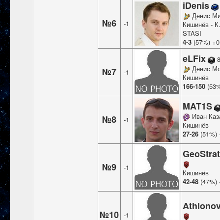
iDenis
Денис М
№6
-1
Кишинёв - К
STASI
4-3
(57%) +0
eLFix
8
Денис Мо
№7
-1
Кишинёв
166-150
(53
MAT1S
Иван Каз
№8
-1
Кишинёв
27-26
(51%) 
GeoStra
№9
-1
Кишинёв
42-48
(47%) 
Athlonov
№10
-1