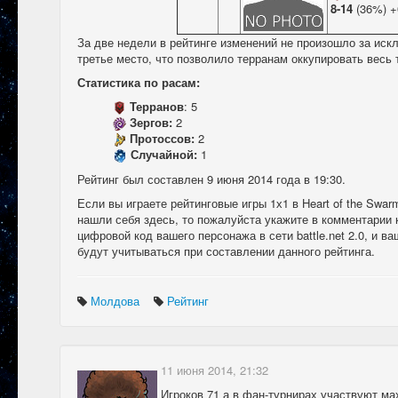
8-14
(36%) +
За две недели в рейтинге изменений не произошло за ис
третье место, что позволило терранам оккупировать весь т
Статистика по расам:
Терранов
: 5
Зергов:
2
Протоссов:
2
Случайной:
1
Рейтинг был составлен 9 июня 2014 года в 19:30.
Если вы играете рейтинговые игры 1х1 в Heart of the Swar
нашли себя здесь, то пожалуйста укажите в комментарии 
цифровой код вашего персонажа в сети battle.net 2.0, и в
будут учитываться при составлении данного рейтинга.
Молдова
Рейтинг
11 июня 2014, 21:32
Игроков 71 а в фан-турнирах участвуют ма