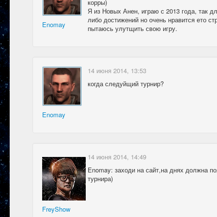
корры)
Я из Новых Анен, играю с 2013 года, так д
либо достижений но очень нравится ето ст
Enomay
пытаюсь улутщить свою игру.
14 июня 2014, 13:53
когда следуйщий турнир?
Enomay
14 июня 2014, 14:49
Enomay: заходи на сайт,на днях должна по
турнира)
FreyShow