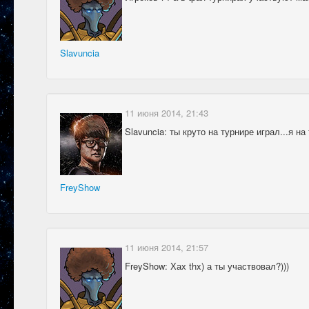
Slavuncia
11 июня 2014, 21:43
Slavuncia: ты круто на турнире играл...я н
FreyShow
11 июня 2014, 21:57
FreyShow: Хах thx) а ты участвовал?)))