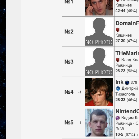
№1
-
Кишинёв
42-44
(49%) 
DomainF
№2
-
Кишинев
27-30
(47%) 
THeMari
Влад Ко
№3
!
Рыбница
26-23
(53%) 
Ink
378
Дмитрий 
№4
-1
Тирасполь
28-33
(46%) 
Nintend
Вадим К
№5
-1
Рыбница - С
RuW
10-5
(67%) +