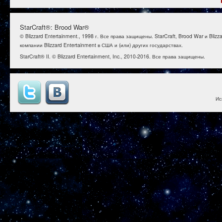
StarCraft®: Brood War®
© Blizzard Entertainment., 1998 г. Все права защищены. StarCraft, Brood War и B
компании Blizzard Entertainment в США и (или) других государствах.
StarCraft® II. © Blizzard Entertainment, Inc., 2010-2016. Все права защищены.
Ис