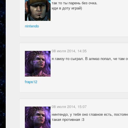
так то ты парень без очка.
иди в доту играй)
nintendo
08 июля 2014, 14:35
я гамзу-то сыграл. В алмаз попал, че там 
fraps12
08 июля 2014, 15:07
нинтендо, у тебя оно главное есть, постоя
такая противная :3