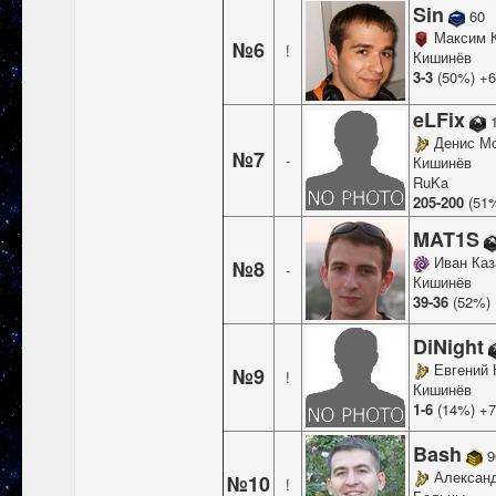
Sin
60
Максим К
№6
!
Кишинёв
3-3
(50%) +
eLFix
1
Денис М
№7
-
Кишинёв
RuKa
205-200
(51
MAT1S
Иван Каз
№8
-
Кишинёв
39-36
(52%)
DiNight
Евгений
№9
!
Кишинёв
1-6
(14%) +
Bash
9
Алексан
№10
!