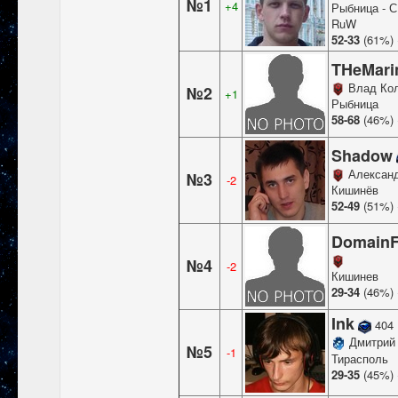
№1
+4
Рыбница - С
RuW
52-33
(61%)
THeMar
Влад Ко
№2
+1
Рыбница
58-68
(46%)
Shadow
Александ
№3
-2
Кишинёв
52-49
(51%)
DomainF
№4
-2
Кишинев
29-34
(46%)
Ink
404
Дмитрий 
№5
-1
Тирасполь
29-35
(45%)