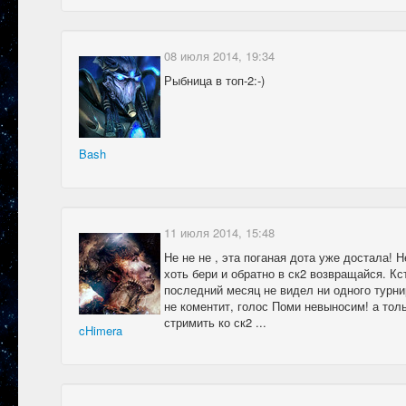
08 июля 2014, 19:34
Рыбница в топ-2:-)
Bash
11 июля 2014, 15:48
Не не не , эта поганая дота уже достала! Н
хоть бери и обратно в ск2 возвращайся. К
последний месяц не видел ни одного турнир
не коментит, голос Поми невыносим! а тол
стримить ко ск2 ...
cHimera