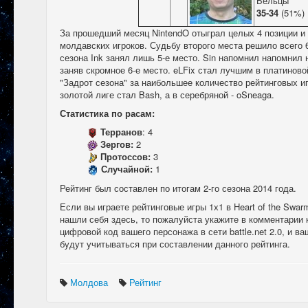
Бельцы
35-34
(51%)
За прошедший месяц NintendO отыграл целых 4 позиции и
молдавских игроков. Судьбу второго места решило всего 
сезона Ink занял лишь 5-е место. Sin напомнил напомнил
заняв скромное 6-е место. eLFix стал лучшим в платинов
"Задрот сезона" за наибольшее количество рейтинговых и
золотой лиге стал Bash, а в серебряной - oSneaga.
Статистика по расам:
Терранов
: 4
Зергов:
2
Протоссов:
3
Случайной:
1
Рейтинг был составлен по итогам 2-го сезона 2014 года.
Если вы играете рейтинговые игры 1х1 в Heart of the Swar
нашли себя здесь, то пожалуйста укажите в комментарии 
цифровой код вашего персонажа в сети battle.net 2.0, и в
будут учитываться при составлении данного рейтинга.
Молдова
Рейтинг