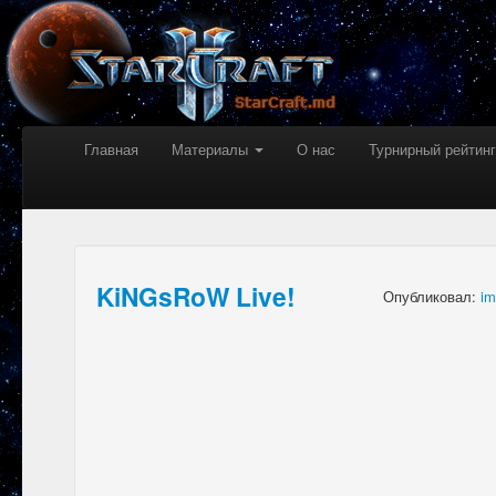
Главная
Материалы
О нас
Турнирный рейтинг
KiNGsRoW Live!
Опубликовал:
im