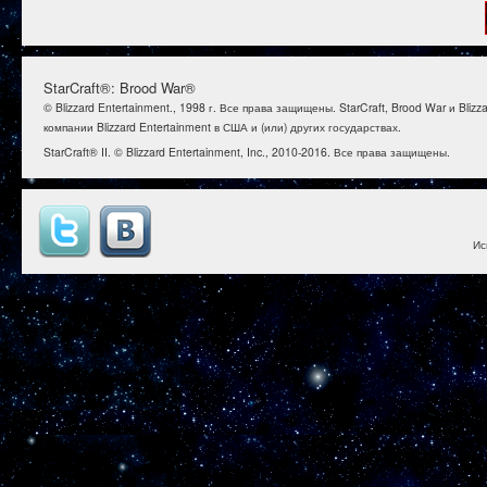
StarCraft®: Brood War®
© Blizzard Entertainment., 1998 г. Все права защищены. StarCraft, Brood War и B
компании Blizzard Entertainment в США и (или) других государствах.
StarCraft® II. © Blizzard Entertainment, Inc., 2010-2016. Все права защищены.
Ис